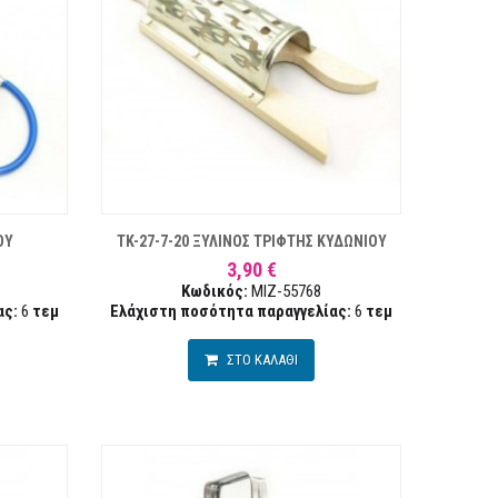
ΣΤΑ ΕΠΙΘΥΜΙΏΝ
ΣΥΓΚΡΙΣΗ
ΣΥΓΚΡ
ΟΥ
TK-27-7-20 ΞΥΛΙΝΟΣ ΤΡΙΦΤΗΣ ΚΥΔΩΝΙΟΥ
3,90 €
Κωδικός:
MIZ-55768
ας:
6
τεμ
Ελάχιστη ποσότητα παραγγελίας:
6
τεμ
ΣΤΟ ΚΑΛΑΘΙ