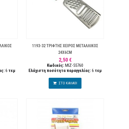
ΣΤΑ ΕΠΙΘΥΜΙΏΝ
ΣΥΓΚΡΙΣΗ
ΣΥΓΚΡ
ΛΛΙΚΟΣ
1193-32 ΤΡΙΦΤΗΣ ΧΕΙΡΟΣ ΜΕΤΑΛΛΙΚΟΣ
24X6CM
2,50 €
Κωδικός:
MIZ-55760
ας:
6
τεμ
Ελάχιστη ποσότητα παραγγελίας:
6
τεμ
ΣΤΟ ΚΑΛΑΘΙ