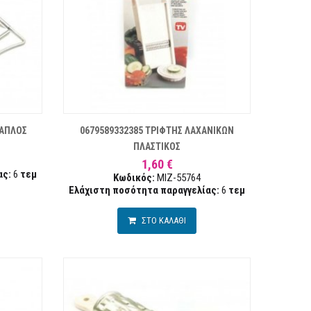
ΣΤΑ ΕΠΙΘΥΜΙΏΝ
ΣΥΓΚΡΙΣΗ
ΣΥΓΚΡ
ΛΑΠΛΟΣ
0679589332385 ΤΡΙΦΤΗΣ ΛΑΧΑΝΙΚΩΝ
ΠΛΑΣΤΙΚΟΣ
1,60 €
ας:
6
τεμ
Κωδικός:
MIZ-55764
Ελάχιστη ποσότητα παραγγελίας:
6
τεμ
ΣΤΟ ΚΑΛΑΘΙ