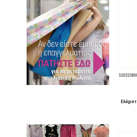
ΛΊΣΤΑ ΕΠΙΘΥΜΙΏΝ
52032380
Ελάχιστ