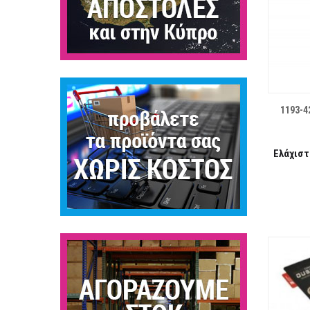
ΛΊΣΤΑ ΕΠΙΘΥΜΙΏΝ
1193-4
Ελάχιστ