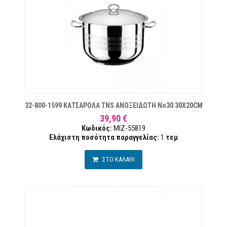
ΙΏΝ
32-800-1599 ΚΑΤΣΑΡΟΛΑ TNS ΑΝΟΞΕΙΔΩΤΗ Νο30 30X20CM
39,90 €
Κωδικός:
MIZ-55819
Ελάχιστη ποσότητα παραγγελίας:
1
τεμ
ΣΤΟ ΚΑΛΑΘΙ