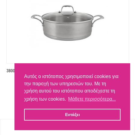
3800139273699 ΚΑΤΣΑΡΟΛΑ ΡΗΧΗ LF ROME FR-2877S 28X8.8CM 4.6L
Αυτός ο ιστότοπος χρησιμοποιεί cookies για
53,20 €
την παροχή των υπηρεσιών του. Με τη
Κωδικός:
MIZ-55846
Ελάχιστη ποσότητα παραγγελίας:
1
τεμ
χρήση αυτού του ιστότοπου αποδέχεστε τη
χρήση των cookies.
Μάθετε περισσότερα...
ΣΤΟ ΚΑΛΑΘΙ
Εντάξει