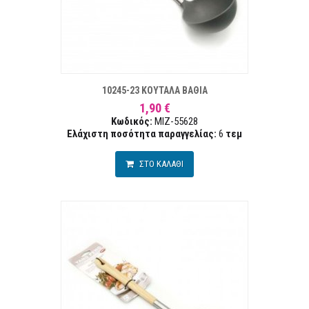
ΣΤΑ ΕΠΙΘΥΜΙΏΝ
ΣΥΓΚΡ
10245-23 ΚΟΥΤΑΛΑ ΒΑΘΙΑ
1,90 €
Κωδικός:
MIZ-55628
Ελάχιστη ποσότητα παραγγελίας:
6
τεμ
ΣΤΟ ΚΑΛΑΘΙ