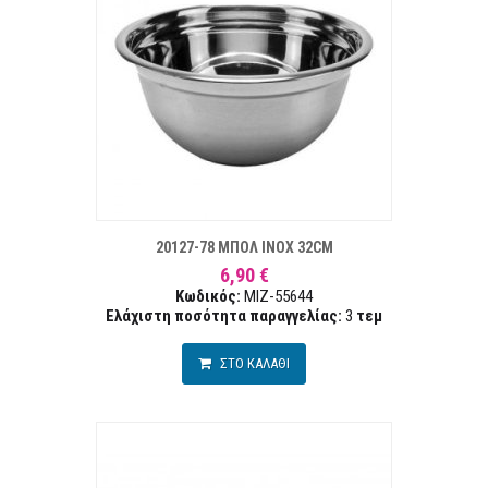
ΣΤΑ ΕΠΙΘΥΜΙΏΝ
ΣΥΓΚΡ
20127-78 ΜΠΟΛ INOX 32CM
6,90 €
Κωδικός:
MIZ-55644
Ελάχιστη ποσότητα παραγγελίας:
3
τεμ
ΣΤΟ ΚΑΛΑΘΙ