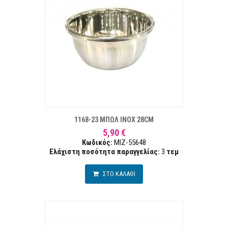
ΣΤΑ ΕΠΙΘΥΜΙΏΝ
ΣΥΓΚΡ
1168-23 ΜΠΩΛ INOX 28CM
5,90 €
Κωδικός:
MIZ-55648
Ελάχιστη ποσότητα παραγγελίας:
3
τεμ
ΣΤΟ ΚΑΛΑΘΙ