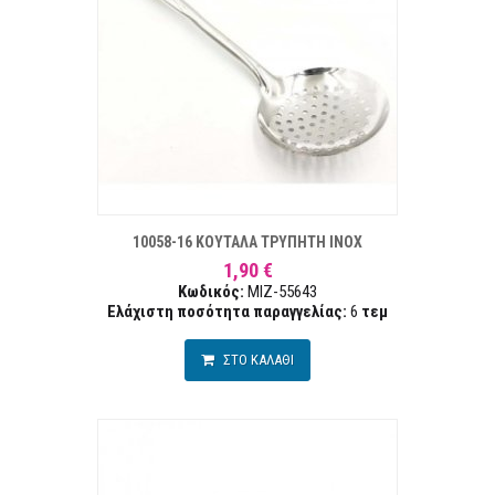
ΣΤΑ ΕΠΙΘΥΜΙΏΝ
ΣΥΓΚΡ
10058-16 ΚΟΥΤΑΛΑ ΤΡΥΠΗΤΗ ΙΝΟΧ
1,90 €
Κωδικός:
MIZ-55643
Ελάχιστη ποσότητα παραγγελίας:
6
τεμ
ΣΤΟ ΚΑΛΑΘΙ