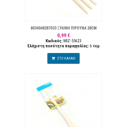
ΣΤΑ ΕΠΙΘΥΜΙΏΝ
ΣΥΓΚΡ
8034048287033 ΞΥΛΙΝΗ ΠΙΡΟΥΝΑ 28CM
0,99 €
Κωδικός:
MIZ-55623
Ελάχιστη ποσότητα παραγγελίας:
6
τεμ
ΣΤΟ ΚΑΛΑΘΙ