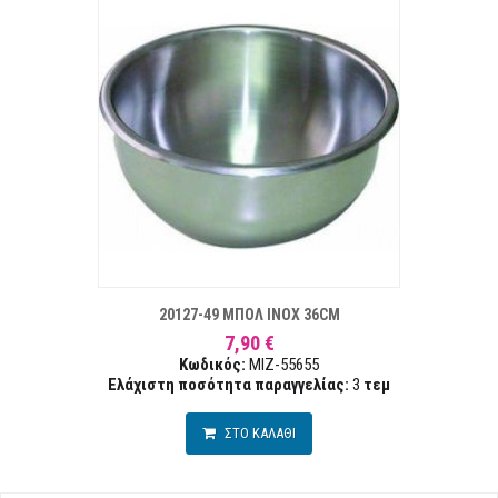
ΣΤΑ ΕΠΙΘΥΜΙΏΝ
ΣΥΓΚΡ
20127-49 ΜΠΟΛ INOX 36CM
7,90 €
Κωδικός:
MIZ-55655
Ελάχιστη ποσότητα παραγγελίας:
3
τεμ
ΣΤΟ ΚΑΛΑΘΙ