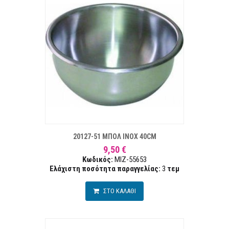
ΣΤΑ ΕΠΙΘΥΜΙΏΝ
ΣΥΓΚΡ
20127-51 ΜΠΟΛ INOX 40CM
9,50 €
Κωδικός:
MIZ-55653
Ελάχιστη ποσότητα παραγγελίας:
3
τεμ
ΣΤΟ ΚΑΛΑΘΙ