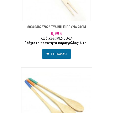
ΣΤΑ ΕΠΙΘΥΜΙΏΝ
ΣΥΓΚΡ
8034048287026 ΞΥΛΙΝΗ ΠΙΡΟΥΝΑ 24CM
0,99 €
Κωδικός:
MIZ-55624
Ελάχιστη ποσότητα παραγγελίας:
6
τεμ
ΣΤΟ ΚΑΛΑΘΙ