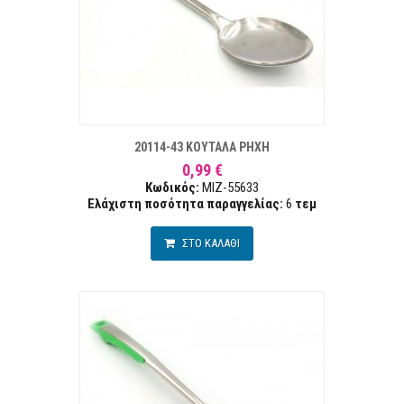
ΣΤΑ ΕΠΙΘΥΜΙΏΝ
ΣΥΓΚΡ
20114-43 ΚΟΥΤΑΛΑ ΡΗΧΗ
0,99 €
Κωδικός:
MIZ-55633
Ελάχιστη ποσότητα παραγγελίας:
6
τεμ
ΣΤΟ ΚΑΛΑΘΙ