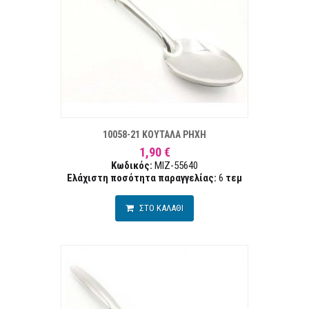
ΣΤΑ ΕΠΙΘΥΜΙΏΝ
ΣΥΓΚΡ
10058-21 ΚΟΥΤΑΛΑ ΡΗΧΗ
1,90 €
Κωδικός:
MIZ-55640
Ελάχιστη ποσότητα παραγγελίας:
6
τεμ
ΣΤΟ ΚΑΛΑΘΙ