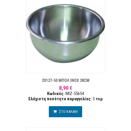
ΣΤΑ ΕΠΙΘΥΜΙΏΝ
ΣΥΓΚΡ
20127-50 ΜΠΟΛ INOX 38CM
8,90 €
Κωδικός:
MIZ-55654
Ελάχιστη ποσότητα παραγγελίας:
3
τεμ
ΣΤΟ ΚΑΛΑΘΙ