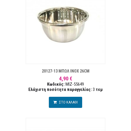
ΣΤΑ ΕΠΙΘΥΜΙΏΝ
ΣΥΓΚΡ
20127-13 ΜΠΩΛ INOX 26CM
4,90 €
Κωδικός:
MIZ-55649
Ελάχιστη ποσότητα παραγγελίας:
3
τεμ
ΣΤΟ ΚΑΛΑΘΙ