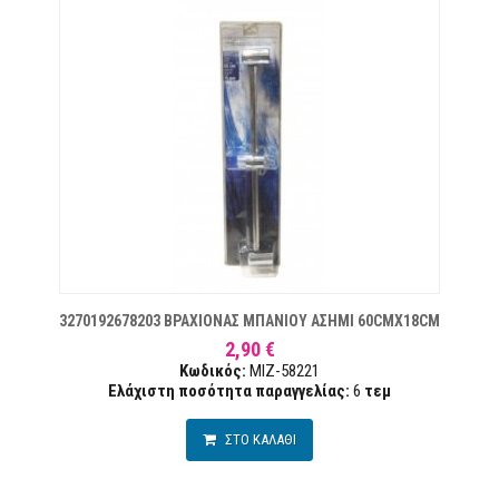
ΜΙΏΝ
3270192678203 ΒΡΑΧΙΟΝΑΣ ΜΠΑΝΙΟΥ ΑΣΗΜΙ 60CMX18CM
2,90 €
Κωδικός:
MIZ-58221
Ελάχιστη ποσότητα παραγγελίας:
6
τεμ
ΣΤΟ ΚΑΛΑΘΙ