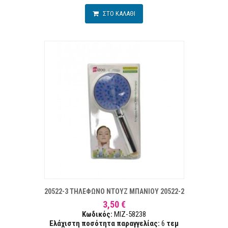
ΣΤΟ ΚΑΛΑΘΙ
ΤΑ ΕΠΙΘΥΜΙΏΝ
ΣΥΓΚΡ
20522-3 ΤΗΛΕΦΩΝΟ ΝΤΟΥΖ ΜΠΑΝΙΟΥ 20522-2
3,50 €
Κωδικός:
MIZ-58238
Ελάχιστη ποσότητα παραγγελίας:
6
τεμ