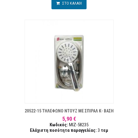
ΣΤΟ ΚΑΛΑΘΙ
Α ΕΠΙΘΥΜΙΏΝ
ΣΥΓ
20522-15 ΤΗΛΕΦΩΝΟ ΝΤΟΥΖ ΜΕ ΣΠΙΡΑΛ Κ- ΒΑΣΗ
5,90 €
Κωδικός:
MIZ-58235
Ελάχιστη ποσότητα παραγγελίας:
3
τεμ