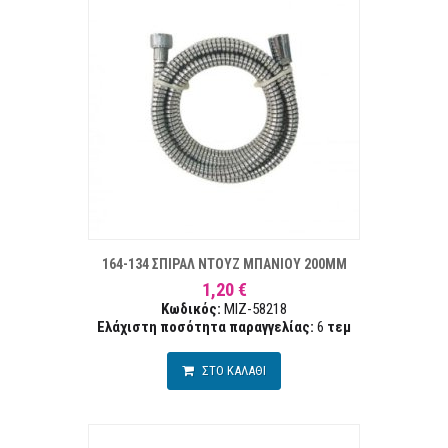
ΣΤΑ ΕΠΙΘΥΜΙΏΝ
ΣΥΓΚΡ
164-134 ΣΠΙΡΑΛ ΝΤΟΥΖ ΜΠΑΝΙΟΥ 200ΜΜ
1,20 €
Κωδικός:
MIZ-58218
Ελάχιστη ποσότητα παραγγελίας:
6
τεμ
ΣΤΟ ΚΑΛΑΘΙ