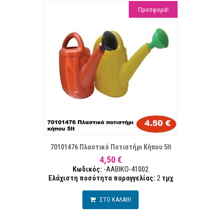
Προσφορά!
ΣΤΑ ΕΠΙΘΥΜΙΏΝ
ΣΥΓΚΡ
70101476 Πλαστικό Ποτιστήρι Κήπου 5lt
4,50 €
Κωδικός:
-AABIKO-41002
Ελάχιστη ποσότητα παραγγελίας:
2
τμχ
ΣΤΟ ΚΑΛΑΘΙ