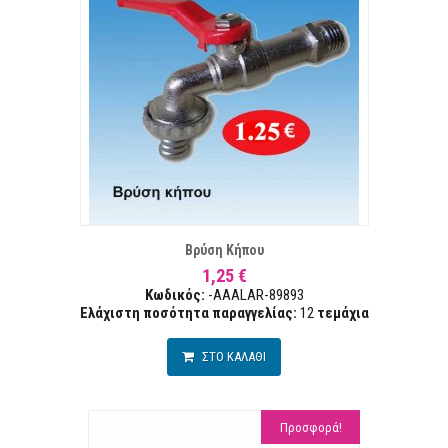
Α ΕΠΙΘΥΜΙΏΝ
ΣΥΓ
Βρύση Κήπου
1,25 €
Κωδικός:
-AAALAR-89893
Ελάχιστη ποσότητα παραγγελίας:
12
τεμάχια
ΣΤΟ ΚΑΛΑΘΙ
Προσφορά!