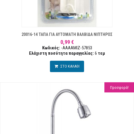
ΕΠΙΘΥΜΙΏΝ
Σ
20016-14 ΤΑΠΑ ΓΙΑ ΑΥΤΟΜΑΤΗ ΒΑΛΒΙΔΑ ΝΙΠΤΗΡΟΣ
0,99 €
Κωδικός:
-AAAAMIZ-57853
Ελάχιστη ποσότητα παραγγελίας:
6
τεμ
ΣΤΟ ΚΑΛΑΘΙ
Προσφορά!