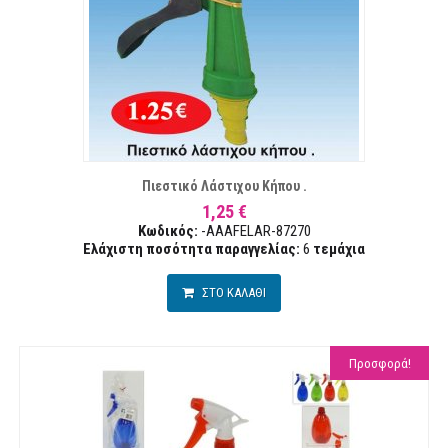
ΤΑ ΕΠΙΘΥΜΙΏΝ
ΣΥΓΚ
Πιεστικό Λάστιχου Κήπου .
1,25 €
Κωδικός:
-AAAFELAR-87270
Ελάχιστη ποσότητα παραγγελίας:
6
τεμάχια
ΣΤΟ ΚΑΛΑΘΙ
Προσφορά!