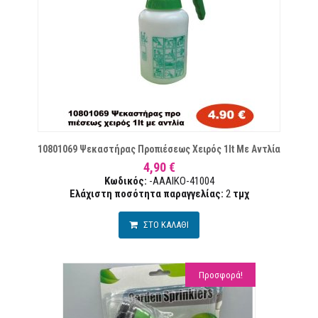
ΜΙΏΝ
10801069 Ψεκαστήρας Προπιέσεως Χειρός 1lt Με Αντλία
4,90 €
Κωδικός:
-AAAIKO-41004
Ελάχιστη ποσότητα παραγγελίας:
2
τμχ
ΣΤΟ ΚΑΛΑΘΙ
Προσφορά!