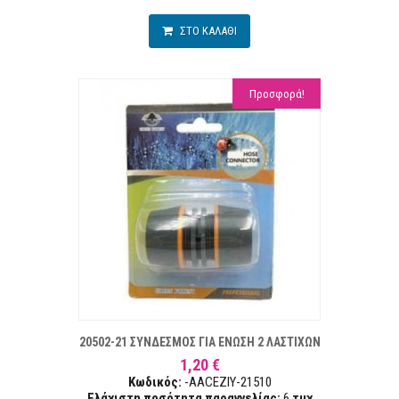
ΣΤΟ ΚΑΛΑΘΙ
Προσφορά!
ΣΤΑ ΕΠΙΘΥΜΙΏΝ
ΣΥΓΚΡ
20502-21 ΣΥΝΔΕΣΜΟΣ ΓΙΑ ΕΝΩΣΗ 2 ΛΑΣΤΙΧΩΝ
1,20 €
Κωδικός:
-AACEZIY-21510
Ελάχιστη ποσότητα παραγγελίας:
6
τμχ