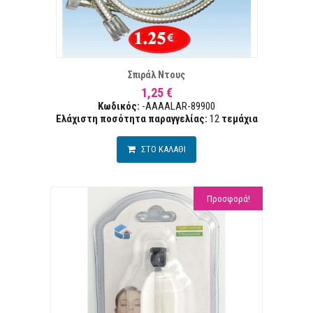
Α ΕΠΙΘΥΜΙΏΝ
ΣΥΓ
Σπιράλ Ντους
1,25 €
Κωδικός:
-AAAALAR-89900
Ελάχιστη ποσότητα παραγγελίας:
12
τεμάχια
ΣΤΟ ΚΑΛΑΘΙ
Προσφορά!