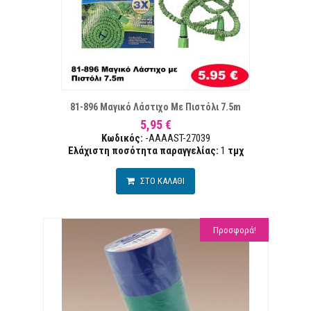
ΣΤΑ ΕΠΙΘΥΜΙΏΝ
ΣΥΓΚΡ
81-896 Μαγικό Λάστιχο Με Πιστόλι 7.5m
5,95 €
Κωδικός:
-AAAAST-27039
Ελάχιστη ποσότητα παραγγελίας:
1
τμχ
ΣΤΟ ΚΑΛΑΘΙ
Προσφορά!