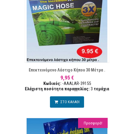
ΤΑ ΕΠΙΘΥΜΙΏΝ
ΣΥΓΚ
Επεκτεινόμενο Λάστιχο Κήπου 30 Μέτρα .
9,95 €
Κωδικός:
-AAALAR-39155
Ελάχιστη ποσότητα παραγγελίας:
3
τεμάχια
ΣΤΟ ΚΑΛΑΘΙ
Προσφορά!