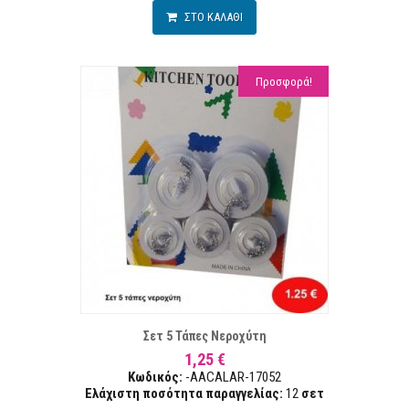
ΣΤΟ ΚΑΛΑΘΙ
Προσφορά!
ΣΤΑ ΕΠΙΘΥΜΙΏΝ
ΣΥΓΚΡ
Σετ 5 Τάπες Νεροχύτη
1,25 €
Κωδικός:
-AACALAR-17052
Ελάχιστη ποσότητα παραγγελίας:
12
σετ