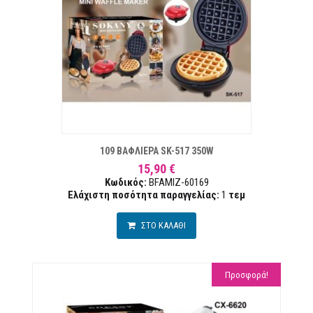
ΣΤΑ ΕΠΙΘΥΜΙΏΝ
ΣΥΓΚΡ
109 ΒΑΦΛΙΕΡΑ SK-517 350W
15,90 €
Κωδικός:
BFAMIZ-60169
Ελάχιστη ποσότητα παραγγελίας:
1
τεμ
ΣΤΟ ΚΑΛΑΘΙ
Προσφορά!