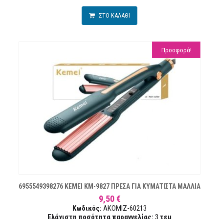
ΣΤΟ ΚΑΛΑΘΙ
Προσφορά!
Ν
6955549398276 KEMEI KM-9827 ΠΡΕΣΑ ΓΙΑ ΚΥΜΑΤΙΣΤΑ ΜΑΛΛΙΑ
9,50 €
Κωδικός:
AKOMIZ-60213
Ελάχιστη ποσότητα παραγγελίας:
3
τεμ