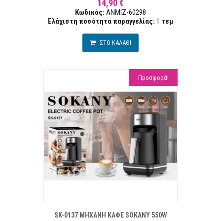
14,90 €
Κωδικός:
ANMIZ-60298
Ελάχιστη ποσότητα παραγγελίας:
1
τεμ
ΣΤΟ ΚΑΛΑΘΙ
Προσφορά!
ΣΤΑ ΕΠΙΘΥΜΙΏΝ
ΣΥΓΚΡ
SK-0137 ΜΗΧΑΝΗ ΚΑΦΕ SOKANY 550W