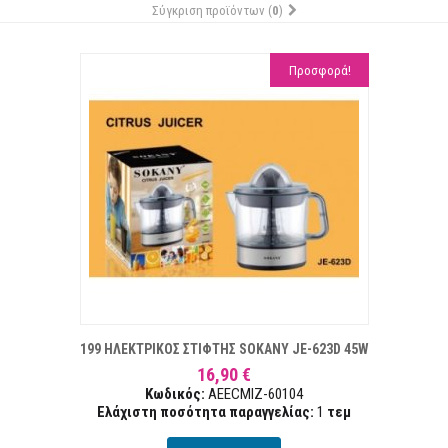
Σύγκριση προϊόντων (
0
)
Προσφορά!
Α ΕΠΙΘΥΜΙΏΝ
ΣΥΓ
199 ΗΛΕΚΤΡΙΚΟΣ ΣΤΙΦΤΗΣ SOKANY JE-623D 45W
16,90 €
Κωδικός:
AEECMIZ-60104
Ελάχιστη ποσότητα παραγγελίας:
1
τεμ