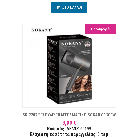
ΣΤΟ ΚΑΛΑΘΙ
Προσφορά!
ΕΠΙΘΥΜΙΏΝ
ΣΥ
SK-2202 ΣΕΣΟΥΑΡ ΕΠΑΓΓΕΛΜΑΤΙΚΟ SOKANY 1200W
8,90 €
Κωδικός:
AKMIZ-60199
Ελάχιστη ποσότητα παραγγελίας:
3
τεμ