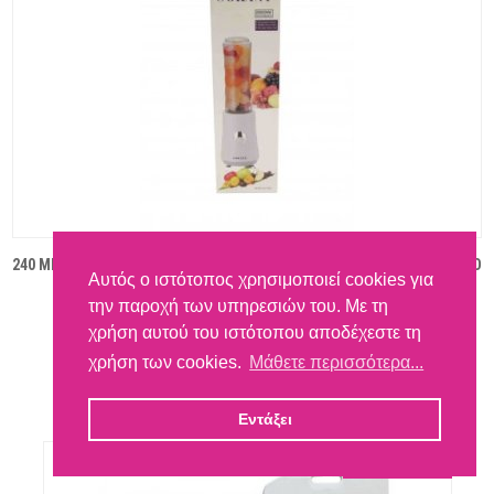
240 MΠΛΕΝΤΕΡ ΜΕ ΔΟΧΕΙΟ ΧΥΠΟΥ SOKANY BL709A 400ML 260W ΛΕΥΚΟ
Αυτός ο ιστότοπος χρησιμοποιεί cookies για
23,80 €
την παροχή των υπηρεσιών του. Με τη
Κωδικός:
CEMIZ-60100
χρήση αυτού του ιστότοπου αποδέχεστε τη
Ελάχιστη ποσότητα παραγγελίας:
1
τεμ
χρήση των cookies.
Μάθετε περισσότερα...
ΣΤΟ ΚΑΛΑΘΙ
Εντάξει
Προσφορά!