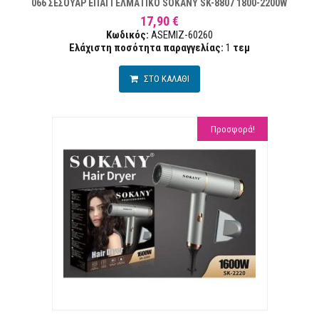
066 ΣΕΣΟΥΑΡ ΕΠΑΓΓΕΛΜΑΤΙΚΟ SOKANY SK-8807 1800-2200W
17,90 €
Κωδικός:
ASEMIZ-60260
Ελάχιστη ποσότητα παραγγελίας:
1
τεμ
ΣΤΟ ΚΑΛΑΘΙ
Προσφορά!
ΕΠΙΘΥΜΙΏΝ
ΣΥ