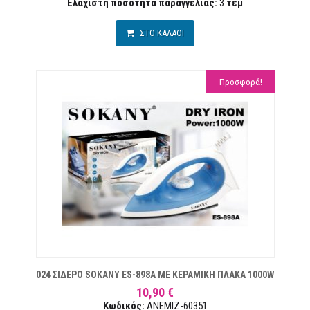
Ελάχιστη ποσότητα παραγγελίας:
3
τεμ
ΣΤΟ ΚΑΛΑΘΙ
Προσφορά!
ΜΙΏΝ
024 ΣΙΔΕΡΟ SOKANY ES-898A ΜΕ ΚΕΡΑΜΙΚΗ ΠΛΑΚΑ 1000W
10,90 €
Κωδικός:
ANEMIZ-60351