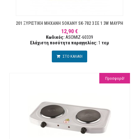
ΜΙΏΝ
201 ΞΥΡΙΣΤΙΚΗ ΜΗΧΑΝΗ SOKANY SK-782 3 ΣΕ 1 3W ΜΑΥΡΗ
12,90 €
Κωδικός:
ASOMIZ-60339
Ελάχιστη ποσότητα παραγγελίας:
1
τεμ
ΣΤΟ ΚΑΛΑΘΙ
Προσφορά!