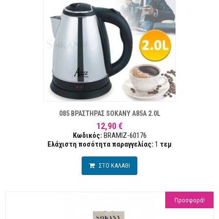
ΣΤΑ ΕΠΙΘΥΜΙΏΝ
ΣΥΓΚΡ
085 ΒΡΑΣΤΗΡΑΣ SOKANY A85A 2.0L
12,90 €
Κωδικός:
BRAMIZ-60176
Ελάχιστη ποσότητα παραγγελίας:
1
τεμ
ΣΤΟ ΚΑΛΑΘΙ
Προσφορά!