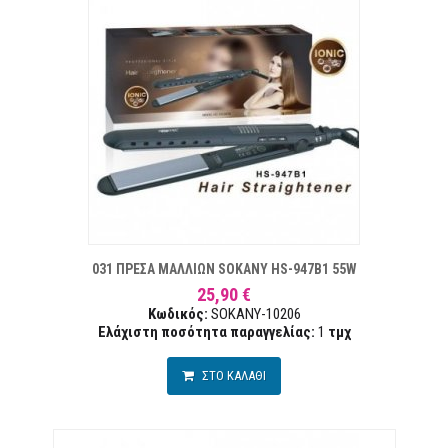
ΣΤΑ ΕΠΙΘΥΜΙΏΝ
ΣΥΓΚΡ
031 ΠΡΕΣΑ ΜΑΛΛΙΩΝ SΟKANY HS-947B1 55W
25,90 €
Κωδικός:
SOKANY-10206
Ελάχιστη ποσότητα παραγγελίας:
1
τμχ
ΣΤΟ ΚΑΛΑΘΙ