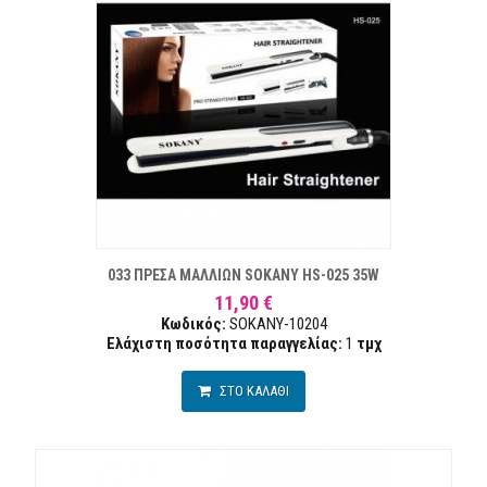
ΣΤΑ ΕΠΙΘΥΜΙΏΝ
ΣΥΓΚΡ
033 ΠΡΕΣΑ ΜΑΛΛΙΩΝ SOKANY HS-025 35W
11,90 €
Κωδικός:
SOKANY-10204
Ελάχιστη ποσότητα παραγγελίας:
1
τμχ
ΣΤΟ ΚΑΛΑΘΙ