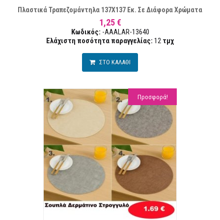
Πλαστικά Τραπεζομάντηλα 137Χ137 Εκ. Σε Διάφορα Χρώματα
1,25 €
Κωδικός:
-AAALAR-13640
Ελάχιστη ποσότητα παραγγελίας:
12
τμχ
ΣΤΟ ΚΑΛΑΘΙ
Προσφορά!
ΣΤΑ ΕΠΙΘΥΜΙΏΝ
ΣΥΓΚΡ