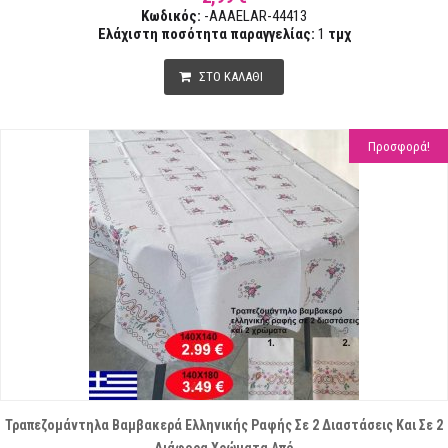
Κωδικός:
-AAAELAR-44413
Ελάχιστη ποσότητα παραγγελίας:
1
τμχ
ΣΤΟ ΚΑΛΑΘΙ
Προσφορά!
Τραπεζομάντηλα Βαμβακερά Ελληνικής Ραφής Σε 2 Διαστάσεις Και Σε 2