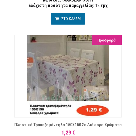
Κωδικός:
-AAADLAR-35011
Ελάχιστη ποσότητα παραγγελίας:
12
τμχ
ΣΤΟ ΚΑΛΑΘΙ
Προσφορά!
ΙΏΝ
Πλαστικά Τραπεζομάντηλα 150Χ150 Σε Διάφορα Χρώματα
1,29 €