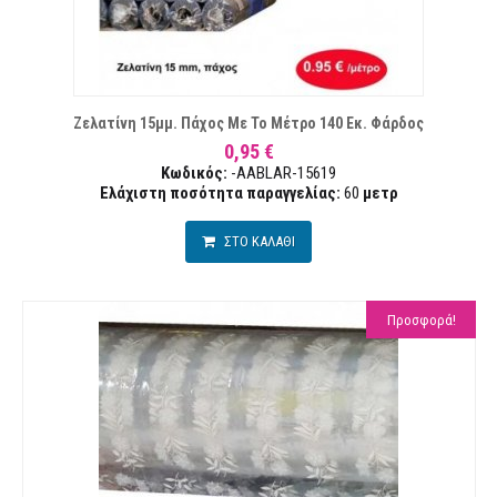
ΙΘΥΜΙΏΝ
Ζελατίνη 15μμ. Πάχος Με Το Μέτρο 140 Εκ. Φάρδος
0,95 €
Κωδικός:
-AABLAR-15619
Ελάχιστη ποσότητα παραγγελίας:
60
μετρ
ΣΤΟ ΚΑΛΑΘΙ
Προσφορά!