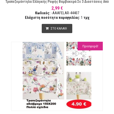
Τραπεζομάντηλα Ελληικής Ραφής Βαμβακερά Σε 3 Διαστάσεις Από
2,99 €
Κωδικός:
-AAAFELAR-44407
Ελάχιστη ποσότητα παραγγελίας:
1
τμχ
ΣΤΟ ΚΑΛΑΘΙ
Προσφορά!
ΏΝ