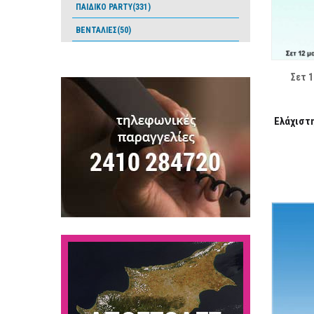
ΠΑΙΔΙΚΟ PARTY(331)
ΒΕΝΤΑΛΙΕΣ(50)
ΛΊΣΤΑ ΕΠΙΘΥΜΙΏΝ
Σετ 
Ελάχιστ