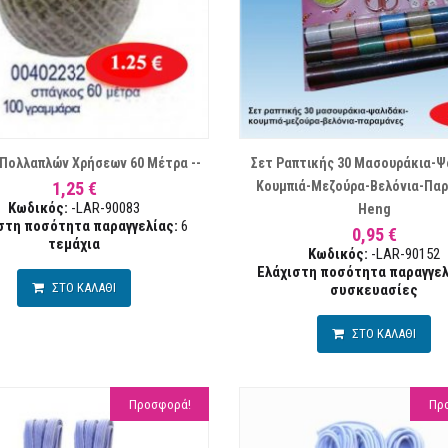
ΛΊΣΤΑ ΕΠΙΘΥΜΙΏΝ
ΣΥΓΚΡΙΣΗ
ΛΊ
 Πολλαπλών Χρήσεων 60 Μέτρα --
Σετ Ραπτικής 30 Μασουράκια-Ψ
1,25 €
Κουμπιά-Μεζούρα-Βελόνια-Πα
Κωδικός:
-LAR-90083
Heng
στη ποσότητα παραγγελίας:
6
0,95 €
τεμάχια
Κωδικός:
-LAR-90152
Ελάχιστη ποσότητα παραγγελ
ΣΤΟ ΚΑΛΑΘΙ
συσκευασίες
ΣΤΟ ΚΑΛΑΘΙ
Προσφορά!
Πρ