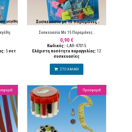
ΣΤΑ ΕΠΙΘΥΜΙΏΝ
ΣΥΓΚΡΙΣΗ
ΣΥΓΚΡ
εγέθη
Συσκευασία Με 15 Παραμάνες .
0,90 €
Κωδικός:
-LAR-47015
ας:
5
σετ
Ελάχιστη ποσότητα παραγγελίας:
12
συσκευασίες
ΣΤΟ ΚΑΛΑΘΙ
οσφορά!
Προσφορά!