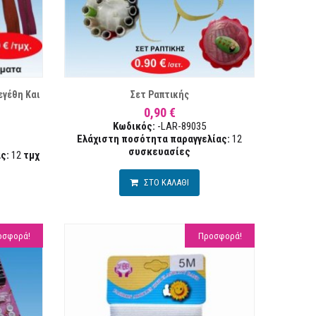
ΣΤΑ ΕΠΙΘΥΜΙΏΝ
ΣΥΓΚΡΙΣΗ
ΣΥΓΚΡ
γέθη Και
Σετ Ραπτικής
0,90 €
Κωδικός:
-LAR-89035
Ελάχιστη ποσότητα παραγγελίας:
12
συσκευασίες
ς:
12
τμχ
ΣΤΟ ΚΑΛΑΘΙ
οσφορά!
Προσφορά!