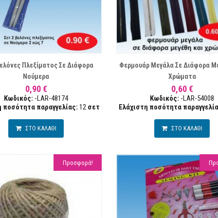
ΛΊΣΤΑ ΕΠΙΘΥΜΙΏΝ
ΣΥΓΚΡΙΣΗ
ΛΊ
Βελόνες Πλεξίματος Σε Διάφορα
Φερμουάρ Μεγάλα Σε Διάφορα Με
Νούμερα
Χρώματα
0,90 €
0,60 €
Κωδικός:
-LAR-48174
Κωδικός:
-LAR-54008
η ποσότητα παραγγελίας:
12
σετ
Ελάχιστη ποσότητα παραγγελία
ΣΤΟ ΚΑΛΑΘΙ
ΣΤΟ ΚΑΛΑΘΙ
Προσφορά!
Πρ