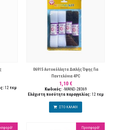
ΣΤΑ ΕΠΙΘΥΜΙΏΝ
ΣΥΓΚΡΙΣΗ
ΣΥΓΚΡ
ς
06915 Αυτοκόλλητα Διπλής Όψης Για
Παντελόνια 4PC
1,10 €
ς:
12
τεμ
Κωδικός:
-MAND-28369
Ελάχιστη ποσότητα παραγγελίας:
12
τεμ
ΣΤΟ ΚΑΛΑΘΙ
οσφορά!
Προσφορά!