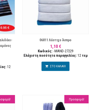
ΣΤΑ ΕΠΙΘΥΜΙΏΝ
ΣΥΓΚΡΙΣΗ
ΣΥΓΚΡ
αλιδάκι-
06811 Λάστιχο Άσπρο
ραμάνες
1,10 €
Κωδικός:
-MAND-27229
Ελάχιστη ποσότητα παραγγελίας:
12
τεμ
ΣΤΟ ΚΑΛΑΘΙ
ίας:
12
οσφορά!
Προσφορά!