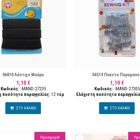
ΛΊΣΤΑ ΕΠΙΘΥΜΙΏΝ
ΣΥΓΚΡΙΣΗ
ΛΊ
06810 Λάστιχο Μαύρο
04519 Πακετο Παραμανε
1,10 €
1,10 €
Κωδικός:
-MAND-27235
Κωδικός:
-MAND-27305
η ποσότητα παραγγελίας:
12
τεμ
Ελάχιστη ποσότητα παραγγελία
ΣΤΟ ΚΑΛΑΘΙ
ΣΤΟ ΚΑΛΑΘΙ
Προσφορά!
Πρ