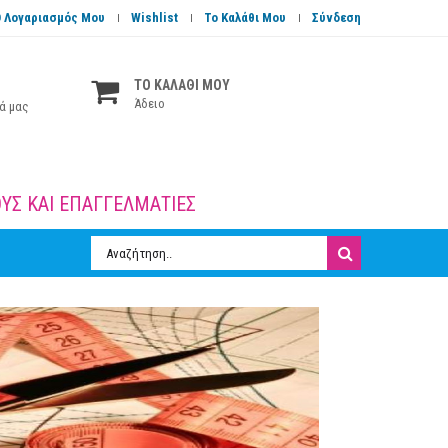
 Λογαριασμός Μου
Wishlist
Το Καλάθι Μου
Σύνδεση
ΤΟ ΚΑΛΑΘΙ ΜΟΥ
Άδειο
ά μας
ΜΑΤΙΕΣ