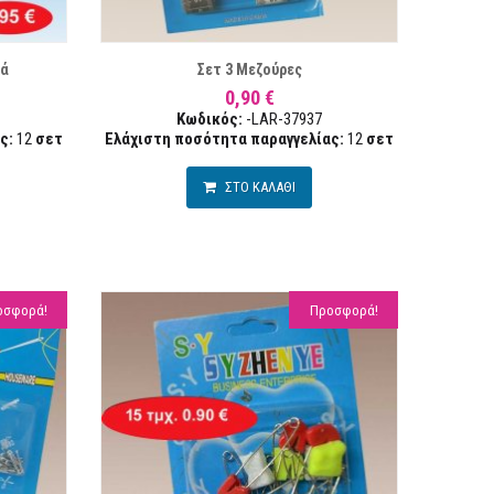
ΣΤΑ ΕΠΙΘΥΜΙΏΝ
ΣΥΓΚΡΙΣΗ
ΣΥΓΚΡ
ιά
Σετ 3 Μεζούρες
0,90 €
Κωδικός:
-LAR-37937
ς:
12
σετ
Ελάχιστη ποσότητα παραγγελίας:
12
σετ
ΣΤΟ ΚΑΛΑΘΙ
οσφορά!
Προσφορά!