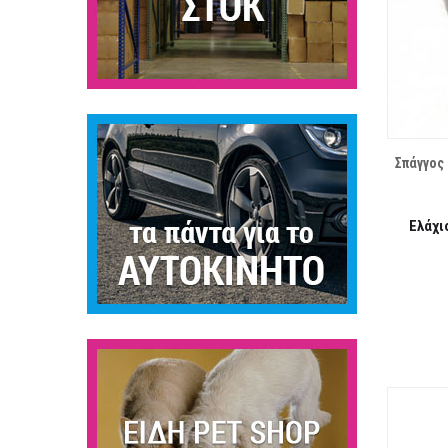
ΛΊΣΤΑ ΕΠΙΘΥΜΙΏΝ
Σπάγγος
Ελάχι