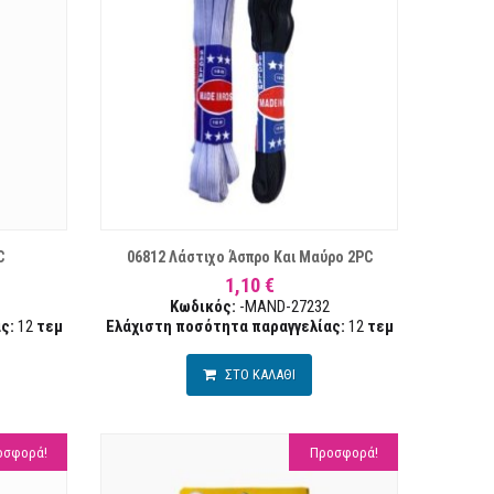
ΣΤΑ ΕΠΙΘΥΜΙΏΝ
ΣΥΓΚΡΙΣΗ
ΣΥΓΚΡ
C
06812 Λάστιχο Άσπρο Και Μαύρο 2PC
1,10 €
Κωδικός:
-MAND-27232
ς:
12
τεμ
Ελάχιστη ποσότητα παραγγελίας:
12
τεμ
ΣΤΟ ΚΑΛΑΘΙ
οσφορά!
Προσφορά!