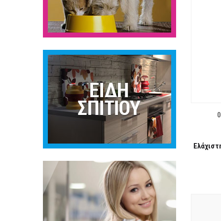
ΛΊΣΤΑ ΕΠΙΘΥΜΙΏΝ
0
Ελάχιστ