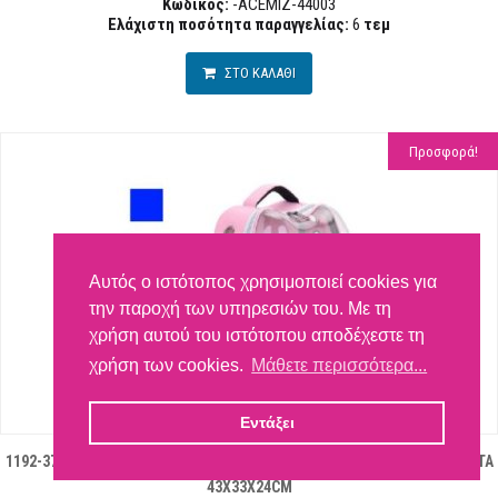
Κωδικός:
-ACEMIZ-44003
Ελάχιστη ποσότητα παραγγελίας:
6
τεμ
ΣΤΟ ΚΑΛΑΘΙ
Προσφορά!
Αυτός ο ιστότοπος χρησιμοποιεί cookies για
την παροχή των υπηρεσιών του. Με τη
χρήση αυτού του ιστότοπου αποδέχεστε τη
χρήση των cookies.
Μάθετε περισσότερα...
Εντάξει
1192-37 MIZOO ΤΣΑΝΤΑ ΠΛΑΤΗΣ ΜΕΤΑΦΟΡΑΣ ΣΚΥΛΟΥ - ΓΑΤΑΣ 4 ΧΡΩΜΑΤΑ
43X33X24CM