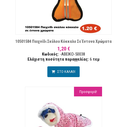
ΥΜΙΏΝ
10501584 Παιχνίδι Σκύλου Κόκκαλο Σε Έντονα Χρώματα
1,20 €
Κωδικός:
-ABEIKO-50038
Ελάχιστη ποσότητα παραγγελίας:
6
τεµ
ΣΤΟ ΚΑΛΑΘΙ
Προσφορά!