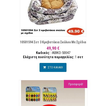
ΤΑ ΕΠΙΘΥΜΙΏΝ
ΣΥΓΚ
10501594 Σετ 3 Κρεβατάκια Σκύλου Με Σχέδια
49,90 €
Κωδικός:
-ABIKO-50047
Ελάχιστη ποσότητα παραγγελίας:
1
σετ
ΣΤΟ ΚΑΛΑΘΙ
Προσφορά!