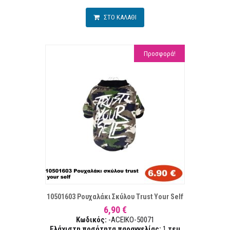
ΣΤΟ ΚΑΛΑΘΙ
Προσφορά!
ΣΤΑ ΕΠΙΘΥΜΙΏΝ
ΣΥΓΚΡ
10501603 Ρουχαλάκι Σκύλου Trust Your Self
6,90 €
Κωδικός:
-ACEIKO-50071
Ελάχιστη ποσότητα παραγγελίας:
1
τεµ