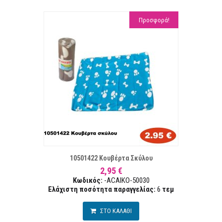
Προσφορά!
ΣΤΑ ΕΠΙΘΥΜΙΏΝ
ΣΥΓΚΡ
10501422 Κουβέρτα Σκύλου
2,95 €
Κωδικός:
-ACAIKO-50030
Ελάχιστη ποσότητα παραγγελίας:
6
τεµ
ΣΤΟ ΚΑΛΑΘΙ