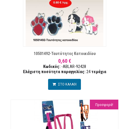
Α ΕΠΙΘΥΜΙΏΝ
ΣΥΓ
10501492-Ταυτότητες Κατοικιδίου
0,60 €
Κωδικός:
-ABLAR-92428
Ελάχιστη ποσότητα παραγγελίας:
24
τεμάχια
ΣΤΟ ΚΑΛΑΘΙ
Προσφορά!