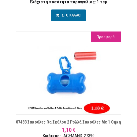
Ελάχιστη ποσότητα παραγγελίας:
1
τεµ
ΣΤΟ ΚΑΛΑΘΙ
Προσφορά!
ΜΙΏΝ
07483 Σακούλες Για Σκύλου 2 Ρολλά Σακούλες Με 1 Θήκη
1,10 €
Κωδικός:
-ACEMAND-27390