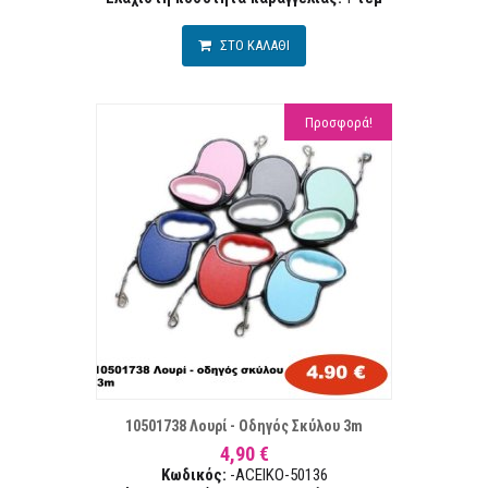
ΣΤΟ ΚΑΛΑΘΙ
Προσφορά!
ΣΤΑ ΕΠΙΘΥΜΙΏΝ
ΣΥΓΚΡ
10501738 Λουρί - Οδηγός Σκύλου 3m
4,90 €
Κωδικός:
-ACEIKO-50136