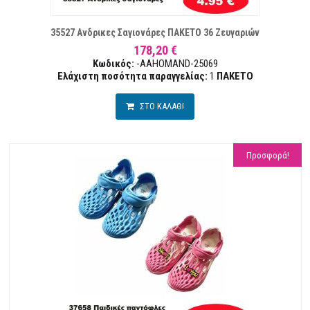
ΕΠΙΘΥΜΙΏΝ
ΣΥ
35527 Ανδρικες Σαγιονάρες ΠΑΚΕΤΟ 36 Ζευγαριών
178,20 €
Κωδικός:
-AAHOMAND-25069
Ελάχιστη ποσότητα παραγγελίας:
1
ΠΑΚΕΤΟ
ΣΤΟ ΚΑΛΑΘΙ
Προσφορά!