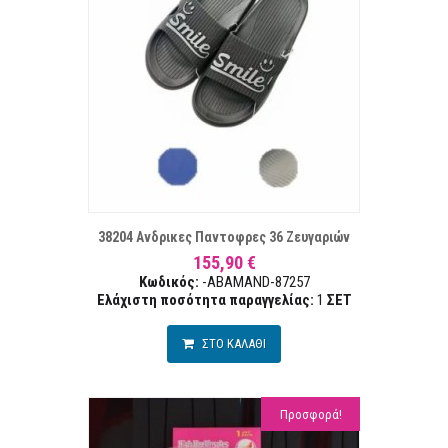
ΣΤΑ ΕΠΙΘΥΜΙΏΝ
ΣΥΓΚΡ
38204 Ανδρικες Παντοφρες 36 Ζευγαριών
155,90 €
Κωδικός:
-ABAMAND-87257
Ελάχιστη ποσότητα παραγγελίας:
1
ΣΕΤ
ΣΤΟ ΚΑΛΑΘΙ
Προσφορά!