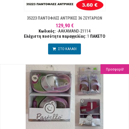
Α ΕΠΙΘΥΜΙΏΝ
ΣΥΓΚ
35223 ΠΑΝΤΟΦΛΕΣ ΑΝΤΡΙΚΕΣ 36 ΖΕΥΓΑΡΙΩΝ
129,90 €
Κωδικός:
-AAKAMAND-21114
Ελάχιστη ποσότητα παραγγελίας:
1
ΠΑΚΕΤΟ
ΣΤΟ ΚΑΛΑΘΙ
Προσφορά!