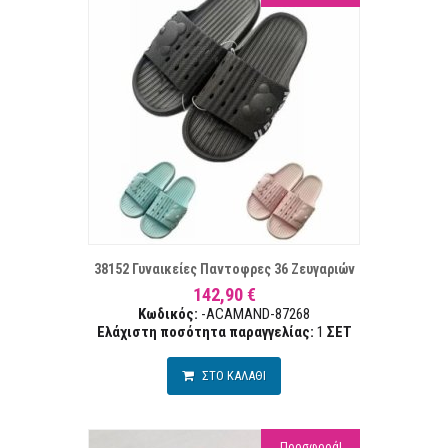
ΣΤΑ ΕΠΙΘΥΜΙΏΝ
ΣΥΓΚΡ
38152 Γυναικείες Παντοφρες 36 Ζευγαριών
142,90 €
Κωδικός:
-ACAMAND-87268
Ελάχιστη ποσότητα παραγγελίας:
1
ΣΕΤ
ΣΤΟ ΚΑΛΑΘΙ
Προσφορά!