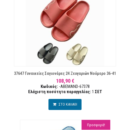
ΙΏΝ
37647 Γυναικείες Σαγιονάρες 24 Ζευγαριών Νούμερο 36-41
108,90 €
Κωδικός:
-ABEMAND-67378
Ελάχιστη ποσότητα παραγγελίας:
1
ΣΕΤ
ΣΤΟ ΚΑΛΑΘΙ
Προσφορά!