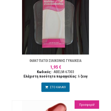
ΣΤΑ ΕΠΙΘΥΜΙΏΝ
ΣΥΓΚΡ
06847 ΠΑΤΟΙ ΣΙΛΙΚΟΝΗΣ ΓΥΝΑΙΚΕΙΑ
1,95 €
Κωδικός:
-ABELM-67303
Ελάχιστη ποσότητα παραγγελίας:
6
ζευγ
ΣΤΟ ΚΑΛΑΘΙ
Προσφορά!