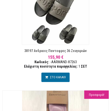
ΣΤΑ ΕΠΙΘΥΜΙΏΝ
ΣΥΓΚΡ
38197 Ανδρικες Παντοφρες 36 Ζευγαριών
155,90 €
Κωδικός:
-AARMAND-87263
Ελάχιστη ποσότητα παραγγελίας:
1
ΣΕΤ
ΣΤΟ ΚΑΛΑΘΙ
Προσφορά!