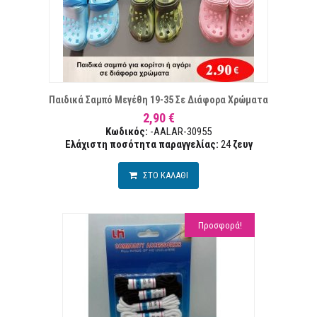
ΠΙΘΥΜΙΏΝ
Σ
Παιδικά Σαμπό Μεγέθη 19-35 Σε Διάφορα Χρώματα
2,90 €
Κωδικός:
-AALAR-30955
Ελάχιστη ποσότητα παραγγελίας:
24
ζευγ
ΣΤΟ ΚΑΛΑΘΙ
Προσφορά!