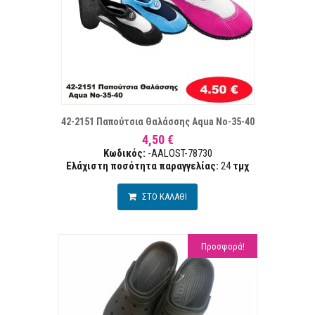
ΤΑ ΕΠΙΘΥΜΙΏΝ
ΣΥΓΚΡ
42-2151 Παπούτσια Θαλάσσης Aqua Νο-35-40
4,50 €
Κωδικός:
-AALOST-78730
Ελάχιστη ποσότητα παραγγελίας:
24
τμχ
ΣΤΟ ΚΑΛΑΘΙ
Προσφορά!