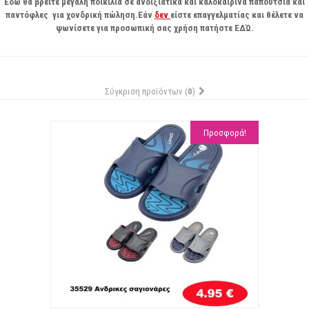
Εδώ θα βρείτε μεγάλη ποικιλία σε ανοιξιάτικα και καλοκαιρινά παπούτσια και
παντόφλες για χονδρική πώληση.Εάν
δεν
είστε επαγγελματίας και θέλετε να
ψωνίσετε για προσωπική σας χρήση πατήστε
ΕΔΏ
.
Σύγκριση προϊόντων (
0
)
Προσφορά!
ΕΠΙΘΥΜΙΏΝ
ΣΥ