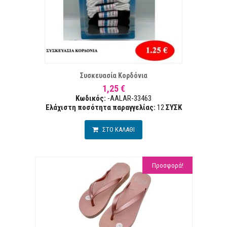
ΣΤΑ ΕΠΙΘΥΜΙΏΝ
ΣΥΓΚΡ
Συσκευασία Κορδόνια
1,25 €
Κωδικός:
-AALAR-33463
Ελάχιστη ποσότητα παραγγελίας:
12
ΣΥΣΚ
ΣΤΟ ΚΑΛΑΘΙ
Προσφορά!