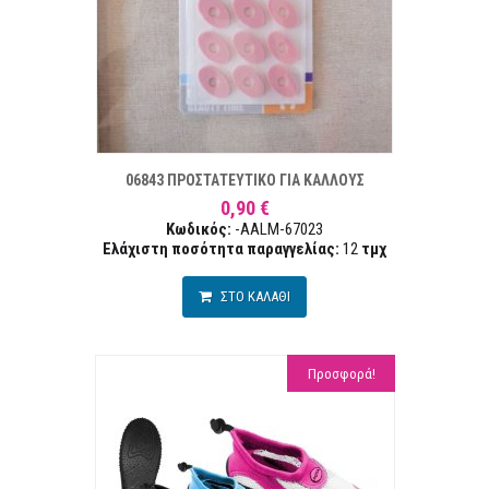
ΣΤΑ ΕΠΙΘΥΜΙΏΝ
ΣΥΓΚΡ
06843 ΠΡΟΣΤΑΤΕΥΤΙΚΟ ΓΙΑ ΚΑΛΛΟΥΣ
0,90 €
Κωδικός:
-AALM-67023
Ελάχιστη ποσότητα παραγγελίας:
12
τμχ
ΣΤΟ ΚΑΛΑΘΙ
Προσφορά!