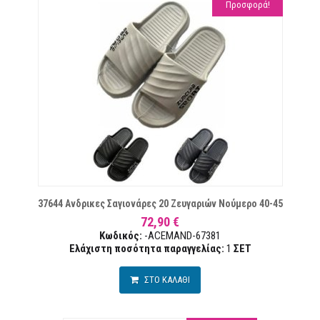
Προσφορά!
ΜΙΏΝ
37644 Ανδρικες Σαγιονάρες 20 Ζευγαριών Νούμερο 40-45
72,90 €
Κωδικός:
-ACEMAND-67381
Ελάχιστη ποσότητα παραγγελίας:
1
ΣΕΤ
ΣΤΟ ΚΑΛΑΘΙ