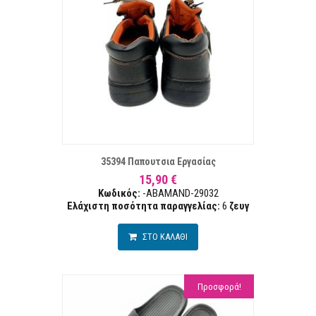
ΣΤΑ ΕΠΙΘΥΜΙΏΝ
ΣΥΓΚΡ
35394 Παπουτσια Εργασίας
15,90 €
Κωδικός:
-ABAMAND-29032
Ελάχιστη ποσότητα παραγγελίας:
6
ζευγ
ΣΤΟ ΚΑΛΑΘΙ
Προσφορά!