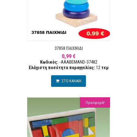
ΣΤΑ ΕΠΙΘΥΜΙΏΝ
ΣΥΓΚΡ
37858 ΠΑΙΧΝΙΔΙ
0,99 €
Κωδικός:
-AAABEMAND-37482
Ελάχιστη ποσότητα παραγγελίας:
12
τεμ
ΣΤΟ ΚΑΛΑΘΙ
Προσφορά!