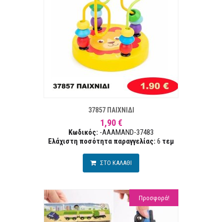
ΣΤΑ ΕΠΙΘΥΜΙΏΝ
ΣΥΓΚΡ
37857 ΠΑΙΧΝΙΔΙ
1,90 €
Κωδικός:
-AAAMAND-37483
Ελάχιστη ποσότητα παραγγελίας:
6
τεμ
ΣΤΟ ΚΑΛΑΘΙ
Προσφορά!