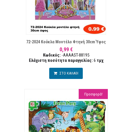
ΣΤΑ ΕΠΙΘΥΜΙΏΝ
ΣΥΓΚΡ
72-2024 Κούκλα Μοντέλο Φτηνή 30cm Ύψος
0,99 €
Κωδικός:
-AAAAST-88195
Ελάχιστη ποσότητα παραγγελίας:
6
τμχ
ΣΤΟ ΚΑΛΑΘΙ
Προσφορά!