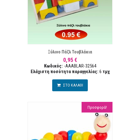
ΣΤΑ ΕΠΙΘΥΜΙΏΝ
ΣΥΓΚΡ
Ξύλινο Πάζλ Τουβλάκια
0,95 €
Κωδικός:
-AAABLAR-32564
Ελάχιστη ποσότητα παραγγελίας:
6
τμχ
ΣΤΟ ΚΑΛΑΘΙ
Προσφορά!