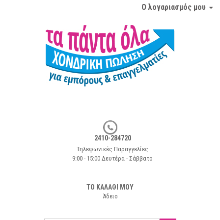
Ο λογαριασμός μου
2410-284720
Τηλεφωνικές Παραγγελίες
9:00 - 15:00 Δευτέρα - Σάββατο
ΤΟ ΚΑΛΑΘΙ ΜΟΥ
Άδειο