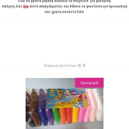
Εδώ θα βρείτε μεγάλη ποικιλία σε παιχνίδια για χονδρική
πώληση.Εάν
δεν
είστε επαγγελματίας και θέλετε να ψωνίσετε για προσωπική
σας χρήση πατήστε
ΕΔΩ.
Το ηλεκτρονικό κατάστημα Τα Πάντα Όλα διαθέτει μια μεγάλη ποικιλία προϊόντων που απευθύνονται σε επαγγελματίες-εμπόρους που δραστηριοποιούνται στον τομέα των παιχνιδιών. Σε εμάς θα βρείτε μεγάλη ποικιλία παιχνιδιώνˑ παιχνίδια για αγόρια, παιχνίδια για κορίτσια, βρεφικά παιχνίδια κ.α. Διαθέτουμε πληθώρα κωδικών από τα παραπάνω είδη, τα οποία είναι ποιοτικά και σε εξαιρετικά χαμηλές τιμές χονδρικής. Στο κατάστημά μας θα βρείτε όλα όσα χρειάζεται ένα πολύ καλά εξοπλισμένο κατάστημα με παιχνίδια ή κάποιο κατάστημα που εμπορεύεται τέτοια είδη, σε τόσο φθηνές τιμές χονδρικής που δεν υπάρχουν πουθενά αλλού. Διαθέτουμε μεγάλη ποικιλία αγορίστικων παιχνιδιών όπως: παιχνίδι αεροπλανάκι, δωροσακούλα για αγόρια, δομικά οχήματα, παιχνίδι πιστόλι, αυτοκινητάκι, σετ με αυτοκινητάκια, παιχνιδομηχανή, σετ πιστόλι με βελάκια και στόχο, ελικοπτεράκι, βεντούζες, παιχνίδι εσκαφέας μεγάλος, παιχνίδι μπετονιέρα με ήχο, τηλεκατευθυνόμενο αυτοκίνητο, παιχνίδι μοτοσυκλέτα, παιχνίδι πειρατικό πλοίο, μπαλάκια μικρά, φορτηγάκι γερανός, παιχνίδι
περιπολικό αστυνομίας, παιχνίδι πυροσβεστικό όχημα, παιχνίδι ρομπότ, σφεντόνα, μπάλα, παιχνίδι λεωφορείο, παιδικό τρακτέρ, παιχνίδι δράκος, παιχνίδι στρατιωτάκια, μπάλα ποδοσφαίρου, μπάλα μπάσκετ, παιδική μπολντόζα, ποδοσφαιράκι, παιχνίδι τόξο και βέλη, playmobil, παιχνίδι δεινοσαυράκια, τηλεκατευθυνόμενα, αυτοκινητόδρομος, παιχνίδι κάστρο και πειρατές, παιχνίδι πάρκινγκ και οχήματα, σκέιτμπορντ, κ.α. Διαθέτουμε μεγάλη ποικιλία κοριτσίστικων παιχνιδιών όπως: δωροσακούλα για κορίτσια, σχοινάκι, σετ παιχνιδιού κομμωτήριο, παιχνίδι μπαταρίας κορίτσι, κούκλα μπαταρίας, σετ ομορφιάς, σετ κουζινικά , λούτρινη κούκλα, παιχνίδι μακιγιάζ κούκλας, παιχνίδι παιδικό καρότσι, παιχνίδι μωράκι, φόρεμα κούκλας, παιδικό σπιτάκι, παιχνίδι σίδερο, παιχνίδι άλογο με φτερά, παιχνίδι σιδερώστρα, παιχνίδι σετ τσαγιού, παιχνίδι καφετιέρα, παιχνίδι ραπτομηχανή, παιχνίδι αξεσουάρ για μαλλιά, σετ κατασκευής μπιζού, σετ χάντρες, παιχνίδι τουαλέτα με σεσουάρ, παιχνίδι άμαξα, παιχνίδι μωρό μπαταρίας, κ.α. Θα βρείτε και
διάφορα άλλα παιχνίδια όπως: τράπουλα, διάφορα παιχνίδια, κουρδιστό παιχνίδι σε διάφορα σχήματα, παιχνίδι σαπουνόφουσκας, σετ μπαλόνια με τρόμπα, ξύλινο παζλ, παιχνίδι κύβος, κρεμαστό παιχνιδάκι με ήχο, νεροπίστολα, ζωάκια μπαταρίας με κίνηση και ήχο, ρακέτες με μπαλάκι, μπιλιάρδο, σετ μπαλόνια, ξύλινα ζωάκια, πιανάκι, πινακάκι γράψε- σβήσε, σφυρήχτρα, νερόμπαλες, κατασκευαστικό παιχνίδι, παιχνίδια μπεμπέ, φωτιζόμενο μπαλάκι, μπίλιες, τρόμπες μπάλας, εύκαμπτα ξύλινα ζωάκια, πτυσσόμενο καλάθι για αποθήκευση παιχνιδιών, παιδικό παιχνίδι μπαταρίας με μουσική, παιχνίδι μπαταρίας μπεμπέ, μπεμπέ πιανάκι, μπεμπέ τηλέφωνο, scrable, εκπαιδευτικό πινακάκι, βαλιτσάκι ζωγραφικής, παιχνίδι μπαταρίας κιθάρα, παγουρίνα, σετ ζωάκια, παιχνίδι ψαράκι, παιχνίδι ρουλέτα, παιδικά αυτοκόλλητα, σβούρα, αρκουδάκι χνουδωτό, λούτρινα παιχνίδια, πλαστελίνες, τουβλάκια, παιχνίδι σύνεργα ψαρέματος, παιδικά εργαλεία, μαγικά τρικ, βρεφικά παιχνίδια, παιχνίδι με χερούλι, φτυαράκια, παιχνίδι με μπασκέτα, παιχνίδι
μπαταρίας με ήχο και κίνηση, παιδικό σκουτεράκι, παιχνιδομηχανή για την τηλεόραση, τρελόμπαλο, αερόμπαλες, φωσφορίζοντα αστέρια, παιχνίδι φιδάκι, πιόνια για σκάκι, επιτραπέζια ταξιδιού, σκάκι, σετ ιατρικά εργαλεία, ντόμινο, κουδουνίστρες, παζλ πατώματος, τέτρις, μπάλα παπάκι νερού, ξυλόφωνο, λούτρινα ζωάκια, παιδικό παιχνίδι κινητό, μπάλα volley, παιχνίδι γκρινιάρης, τάβλι, παζλ 1000 κομμάτια, παιδικό αρμόνιο, κουκλοθέατρο, φρίσμπι, κουβαδάκια, ποτιστήρι παραλίας, παιχνίδια παραλίας, παιχνίδι καράβι παραλίας, φορτηγό κουβαδάκι, τράπουλα με μάρκες, μάρκες πόκερ, ζάρια, μπάλα θαλάσσης, παζλ 500 τεμαχίων, παζλ 360 τεμαχίων, παζλ 3D, επιτραπέζιο τουβλάκια, ρόδα μπεμπέ, επιτραπέζιο ναυμαχία, παιχνίδια γνώσεων, βρεφικό κρεβάτι, κονσόλες, μπαλάκια αχινός, ξύλινο παζλ, παιχνίδι πάρτα όλα, μπαλάκια πίνγκ πόνγκ, παιχνίδι μπόουλινγκ, άλογο κούνια, κλασσικά παιχνίδια, ευρώπολυ, παιχνίδι ταμειακή και σκάνερ, τσουγκράνα παιχνίδι θαλάσσης, νεροπίστολο τρόμπας κ.α. Τα παραπάνω παιχνίδια είναι πολύ καλής
ποιότητας και τα διαθέτουμε στις φθηνότερες τιμές χονδρικής της αγοράς.
Σύγκριση προϊόντων (
0
)
Προσφορά!