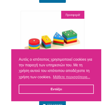
Προσφορά!
Αυτός ο ιστότοπος χρησιμοποιεί cookies για
την παροχή των υπηρεσιών του. Με τη
ΣΤΑ ΕΠΙΘΥΜΙΏΝ
ΣΥΓΚΡ
χρήση αυτού του ιστότοπου αποδέχεστε τη
χρήση των cookies.
Μάθετε περισσότερα...
37856 ΠΑΙΧΝΙΔΙ
1,90 €
Εντάξει
Κωδικός:
-AABAMAND-37484
Ελάχιστη ποσότητα παραγγελίας:
6
τεμ