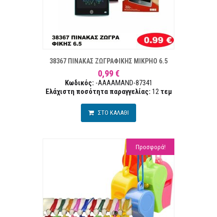
ΣΤΑ ΕΠΙΘΥΜΙΏΝ
ΣΥΓΚΡ
38367 ΠΙΝΑΚΑΣ ΖΩΓΡΑΦΙΚΗΣ ΜΙΚΡΗΟ 6.5
0,99 €
Κωδικός:
-AAAAMAND-87341
Ελάχιστη ποσότητα παραγγελίας:
12
τεμ
ΣΤΟ ΚΑΛΑΘΙ
Προσφορά!