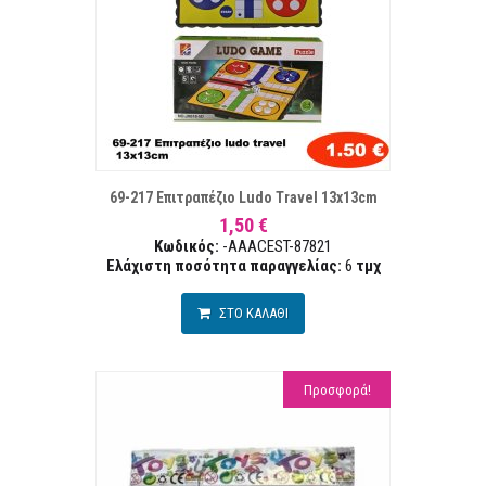
ΣΤΑ ΕΠΙΘΥΜΙΏΝ
ΣΥΓΚΡ
69-217 Επιτραπέζιο Ludo Travel 13x13cm
1,50 €
Κωδικός:
-AAACEST-87821
Ελάχιστη ποσότητα παραγγελίας:
6
τμχ
ΣΤΟ ΚΑΛΑΘΙ
Προσφορά!