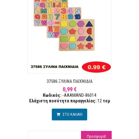
ΣΤΑ ΕΠΙΘΥΜΙΏΝ
ΣΥΓΚΡ
37586 ΞΥΛΙΝΑ ΠΑΙΧΝΙΔΙΑ
0,99 €
Κωδικός:
-AAAMAND-86014
Ελάχιστη ποσότητα παραγγελίας:
12
τεμ
ΣΤΟ ΚΑΛΑΘΙ
Προσφορά!