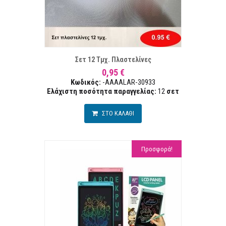
ΣΤΑ ΕΠΙΘΥΜΙΏΝ
ΣΥΓΚΡ
Σετ 12 Τμχ. Πλαστελίνες
0,95 €
Κωδικός:
-AAAALAR-30933
Ελάχιστη ποσότητα παραγγελίας:
12
σετ
ΣΤΟ ΚΑΛΑΘΙ
Προσφορά!