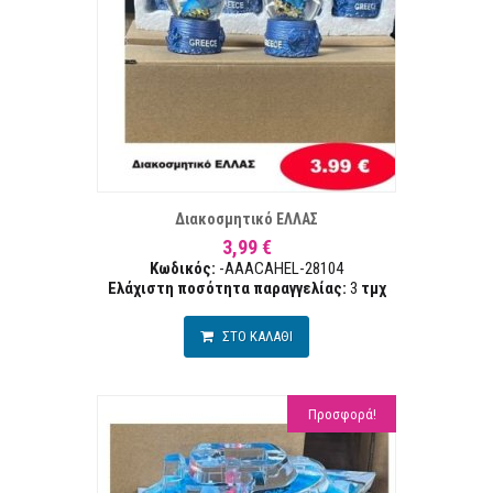
ΣΤΑ ΕΠΙΘΥΜΙΏΝ
ΣΥΓΚΡ
Διακοσμητικό ΕΛΛΑΣ
3,99 €
Κωδικός:
-AAACAHEL-28104
Ελάχιστη ποσότητα παραγγελίας:
3
τμχ
ΣΤΟ ΚΑΛΑΘΙ
Προσφορά!