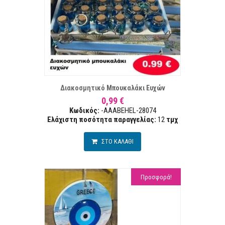
ΣΤΑ ΕΠΙΘΥΜΙΏΝ
ΣΥΓΚΡ
Διακοσμητικό Μπουκαλάκι Ευχών
0,99 €
Κωδικός:
-AAABEHEL-28074
Ελάχιστη ποσότητα παραγγελίας:
12
τμχ
ΣΤΟ ΚΑΛΑΘΙ
Προσφορά!