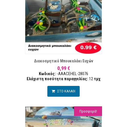
ΣΤΑ ΕΠΙΘΥΜΙΏΝ
ΣΥΓΚΡ
Διακοσμητικό Μπουκαλάκι Ευχών
0,99 €
Κωδικός:
-AAACEHEL-28076
Ελάχιστη ποσότητα παραγγελίας:
12
τμχ
ΣΤΟ ΚΑΛΑΘΙ
Προσφορά!