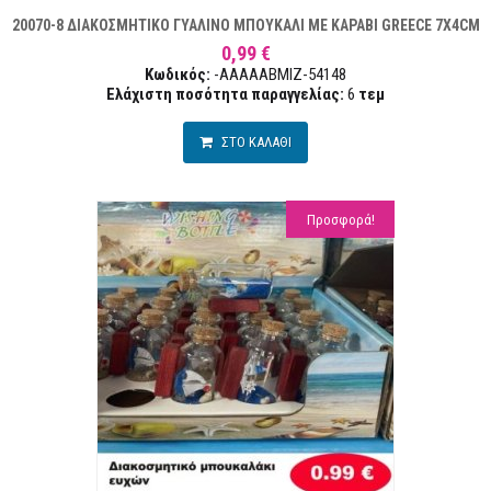
20070-8 ΔΙΑΚΟΣΜΗΤΙΚΟ ΓΥΑΛΙΝΟ ΜΠΟΥΚΑΛΙ ΜΕ ΚΑΡΑΒΙ GREECE 7Χ4CM
0,99 €
Κωδικός:
-AAAAABMIZ-54148
Ελάχιστη ποσότητα παραγγελίας:
6
τεμ
ΣΤΟ ΚΑΛΑΘΙ
Προσφορά!
ΣΤΑ ΕΠΙΘΥΜΙΏΝ
ΣΥΓΚΡ