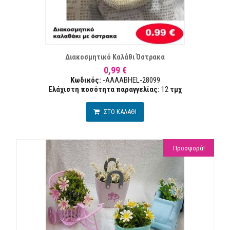
ΣΤΑ ΕΠΙΘΥΜΙΏΝ
ΣΥΓΚΡ
Διακοσμητικό Καλάθι Όστρακα
0,99 €
Κωδικός:
-AAAABHEL-28099
Ελάχιστη ποσότητα παραγγελίας:
12
τμχ
ΣΤΟ ΚΑΛΑΘΙ
Προσφορά!