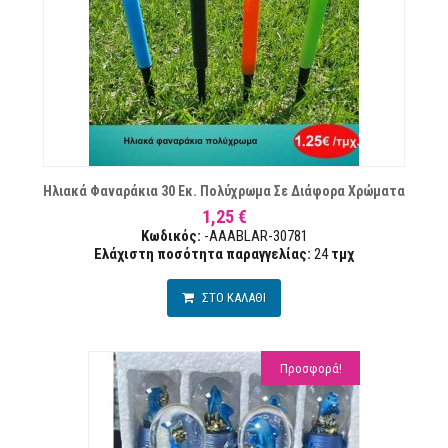
ΏΝ
Ηλιακά Φαναράκια 30 Εκ. Πολύχρωμα Σε Διάφορα Χρώματα
1,25 €
Κωδικός:
-AAABLAR-30781
Ελάχιστη ποσότητα παραγγελίας:
24
τμχ
ΣΤΟ ΚΑΛΑΘΙ
Προσφορά!