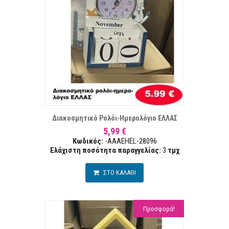
ΣΤΑ ΕΠΙΘΥΜΙΏΝ
ΣΥΓΚΡ
Διακοσμητικό Ρολόι-Ημερολόγιο ΕΛΛΑΣ
5,99 €
Κωδικός:
-AAAEHEL-28096
Ελάχιστη ποσότητα παραγγελίας:
3
τμχ
ΣΤΟ ΚΑΛΑΘΙ
Προσφορά!