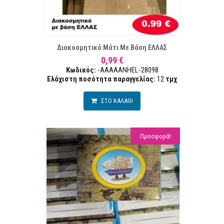
ΣΤΑ ΕΠΙΘΥΜΙΏΝ
ΣΥΓΚΡ
Διακοσμητικό Μάτι Με Βάση ΕΛΛΑΣ
0,99 €
Κωδικός:
-AAAAANHEL-28098
Ελάχιστη ποσότητα παραγγελίας:
12
τμχ
ΣΤΟ ΚΑΛΑΘΙ
Προσφορά!