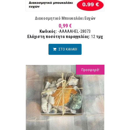
ΣΤΑ ΕΠΙΘΥΜΙΏΝ
ΣΥΓΚΡ
Διακοσμητικό Μπουκαλάκι Ευχών
0,99 €
Κωδικός:
-AAAAAHEL-28073
Ελάχιστη ποσότητα παραγγελίας:
12
τμχ
ΣΤΟ ΚΑΛΑΘΙ
Προσφορά!