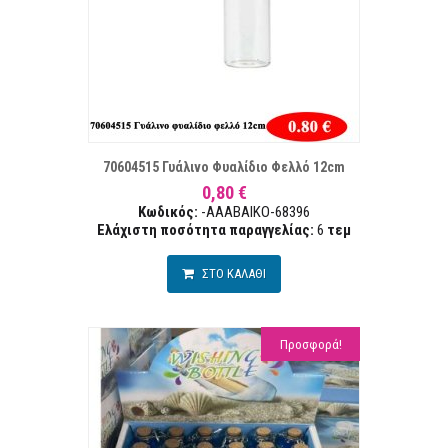
ΣΤΑ ΕΠΙΘΥΜΙΏΝ
ΣΥΓΚΡ
70604515 Γυάλινο Φυαλίδιο Φελλό 12cm
0,80 €
Κωδικός:
-AAABAIKO-68396
Ελάχιστη ποσότητα παραγγελίας:
6
τεµ
ΣΤΟ ΚΑΛΑΘΙ
Προσφορά!