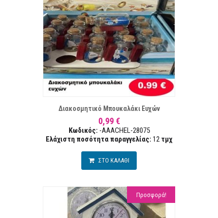
ΣΤΑ ΕΠΙΘΥΜΙΏΝ
ΣΥΓΚΡ
Διακοσμητικό Μπουκαλάκι Ευχών
0,99 €
Κωδικός:
-AAACHEL-28075
Ελάχιστη ποσότητα παραγγελίας:
12
τμχ
ΣΤΟ ΚΑΛΑΘΙ
Προσφορά!