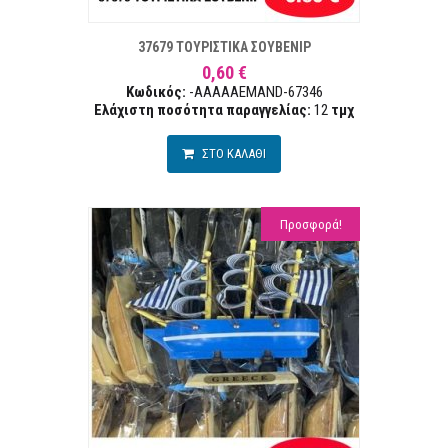
ΣΤΑ ΕΠΙΘΥΜΙΏΝ
ΣΥΓΚΡ
37679 ΤΟΥΡΙΣΤΙΚΑ ΣΟΥΒΕΝΙΡ
0,60 €
Κωδικός:
-AAAAAEMAND-67346
Ελάχιστη ποσότητα παραγγελίας:
12
τμχ
ΣΤΟ ΚΑΛΑΘΙ
Προσφορά!