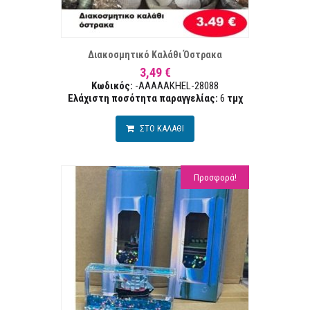
ΣΤΑ ΕΠΙΘΥΜΙΏΝ
ΣΥΓΚΡ
Διακοσμητικό Καλάθι Όστρακα
3,49 €
Κωδικός:
-AAAAAKHEL-28088
Ελάχιστη ποσότητα παραγγελίας:
6
τμχ
ΣΤΟ ΚΑΛΑΘΙ
Προσφορά!