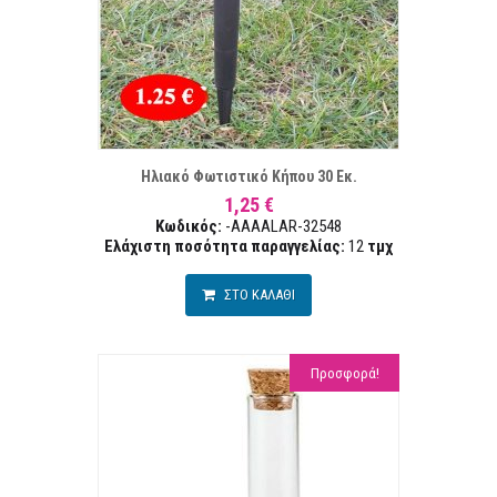
ΣΤΑ ΕΠΙΘΥΜΙΏΝ
ΣΥΓΚΡ
Ηλιακό Φωτιστικό Κήπου 30 Εκ.
1,25 €
Κωδικός:
-AAAALAR-32548
Ελάχιστη ποσότητα παραγγελίας:
12
τμχ
ΣΤΟ ΚΑΛΑΘΙ
Προσφορά!