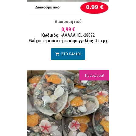
ΣΤΑ ΕΠΙΘΥΜΙΏΝ
ΣΥΓΚΡ
Διακοσμητικό
0,99 €
Κωδικός:
-AAAAAHEL-28092
Ελάχιστη ποσότητα παραγγελίας:
12
τμχ
ΣΤΟ ΚΑΛΑΘΙ
Προσφορά!