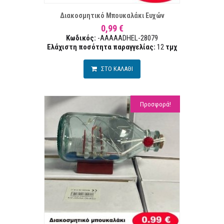
Διακοσμητικό Μπουκαλάκι Ευχών
0,99 €
Κωδικός:
-AAAAADHEL-28079
Ελάχιστη ποσότητα παραγγελίας:
12
τμχ
ΣΤΟ ΚΑΛΑΘΙ
Προσφορά!
ΣΤΑ ΕΠΙΘΥΜΙΏΝ
ΣΥΓΚΡ