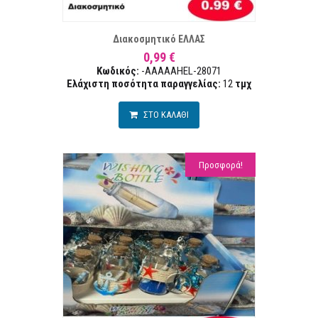
ΣΤΑ ΕΠΙΘΥΜΙΏΝ
ΣΥΓΚΡ
Διακοσμητικό ΕΛΛΑΣ
0,99 €
Κωδικός:
-AAAAAHEL-28071
Ελάχιστη ποσότητα παραγγελίας:
12
τμχ
ΣΤΟ ΚΑΛΑΘΙ
Προσφορά!