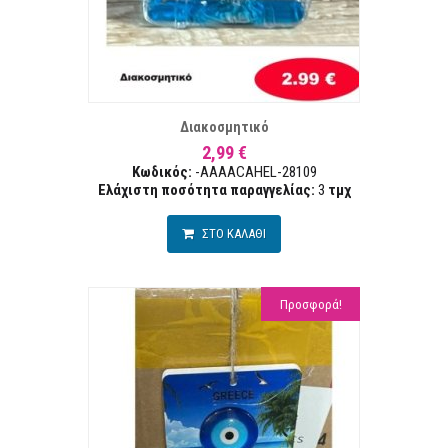
ΣΤΑ ΕΠΙΘΥΜΙΏΝ
ΣΥΓΚΡ
Διακοσμητικό
2,99 €
Κωδικός:
-AAAACAHEL-28109
Ελάχιστη ποσότητα παραγγελίας:
3
τμχ
ΣΤΟ ΚΑΛΑΘΙ
Προσφορά!