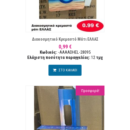
ΣΤΑ ΕΠΙΘΥΜΙΏΝ
ΣΥΓΚΡ
Διακοσμητικό Κρεμαστό Μάτι ΕΛΛΑΣ
0,99 €
Κωδικός:
-AAAADHEL-28095
Ελάχιστη ποσότητα παραγγελίας:
12
τμχ
ΣΤΟ ΚΑΛΑΘΙ
Προσφορά!