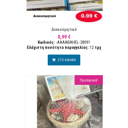
ΣΤΑ ΕΠΙΘΥΜΙΏΝ
ΣΥΓΚΡ
Διακοσμητικό
0,99 €
Κωδικός:
-AAAABAHEL-28091
Ελάχιστη ποσότητα παραγγελίας:
12
τμχ
ΣΤΟ ΚΑΛΑΘΙ
Προσφορά!