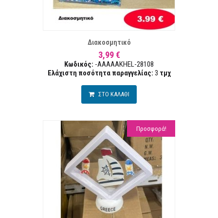
ΣΤΑ ΕΠΙΘΥΜΙΏΝ
ΣΥΓΚΡ
Διακοσμητικό
3,99 €
Κωδικός:
-AAAAAKHEL-28108
Ελάχιστη ποσότητα παραγγελίας:
3
τμχ
ΣΤΟ ΚΑΛΑΘΙ
Προσφορά!