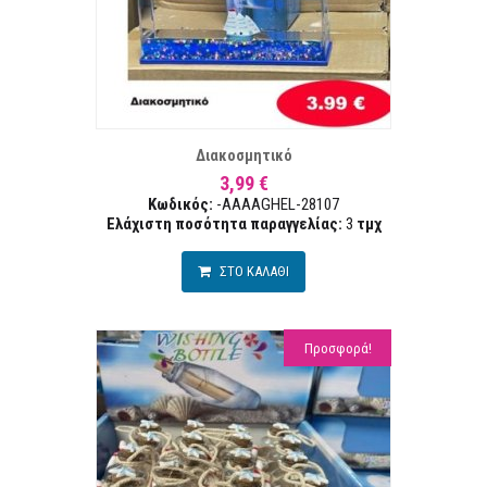
ΣΤΑ ΕΠΙΘΥΜΙΏΝ
ΣΥΓΚΡ
Διακοσμητικό
3,99 €
Κωδικός:
-AAAAGHEL-28107
Ελάχιστη ποσότητα παραγγελίας:
3
τμχ
ΣΤΟ ΚΑΛΑΘΙ
Προσφορά!