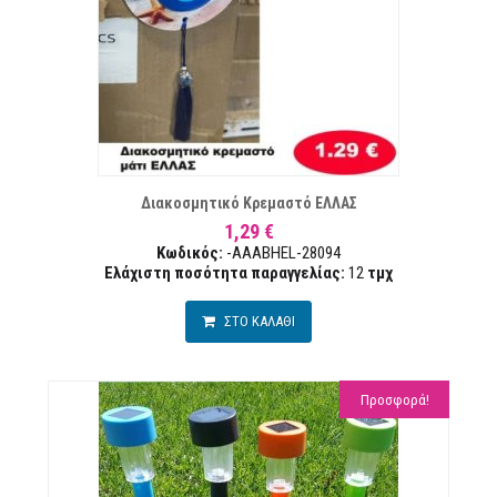
ΣΤΑ ΕΠΙΘΥΜΙΏΝ
ΣΥΓΚΡ
Διακοσμητικό Κρεμαστό ΕΛΛΑΣ
1,29 €
Κωδικός:
-AAABHEL-28094
Ελάχιστη ποσότητα παραγγελίας:
12
τμχ
ΣΤΟ ΚΑΛΑΘΙ
Προσφορά!