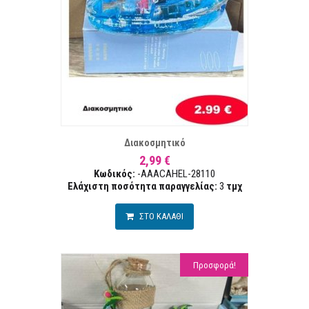
ΣΤΑ ΕΠΙΘΥΜΙΏΝ
ΣΥΓΚΡ
Διακοσμητικό
2,99 €
Κωδικός:
-AAACAHEL-28110
Ελάχιστη ποσότητα παραγγελίας:
3
τμχ
ΣΤΟ ΚΑΛΑΘΙ
Προσφορά!