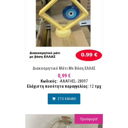
ΣΤΑ ΕΠΙΘΥΜΙΏΝ
ΣΥΓΚΡ
Διακοσμητικό Μάτι Με Βάση ΕΛΛΑΣ
0,99 €
Κωδικός:
-AAAFHEL-28097
Ελάχιστη ποσότητα παραγγελίας:
12
τμχ
ΣΤΟ ΚΑΛΑΘΙ
Προσφορά!