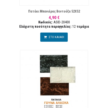
Α ΕΠΙΘΥΜΙΏΝ
ΣΥΓ
Πατάκι Μπανιέρας Βεντούζα 52Χ52
4,90 €
Κωδικός:
ASID-20400
Ελάχιστη ποσότητα παραγγελίας:
12
τεμάχια
ΣΤΟ ΚΑΛΑΘΙ