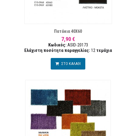
Α ΕΠΙΘΥΜΙΏΝ
ΣΥΓ
Πατάκια 40Χ60
7,90 €
Κωδικός:
ASID-20173
Ελάχιστη ποσότητα παραγγελίας:
12
τεμάχια
ΣΤΟ ΚΑΛΑΘΙ