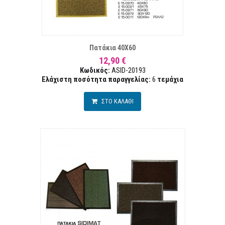
ΤΑ ΕΠΙΘΥΜΙΏΝ
ΣΥΓΚ
Πατάκια 40Χ60
12,90 €
Κωδικός:
ASID-20193
Ελάχιστη ποσότητα παραγγελίας:
6
τεμάχια
ΣΤΟ ΚΑΛΑΘΙ