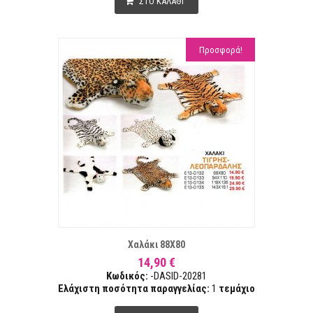
ΣΤΟ ΚΑΛΑΘΙ
Προσφορά!
ΤΑ ΕΠΙΘΥΜΙΏΝ
ΣΥΓΚ
Χαλάκι 88Χ80
14,90 €
Κωδικός:
-DASID-20281
Ελάχιστη ποσότητα παραγγελίας:
1
τεμάχιο