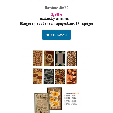
Πατάκια 40Χ60
3,90 €
Κωδικός:
ASID-20205
Ελάχιστη ποσότητα παραγγελίας:
12
τεμάχια
ΣΤΟ ΚΑΛΑΘΙ
ΤΑ ΕΠΙΘΥΜΙΏΝ
ΣΥΓΚ