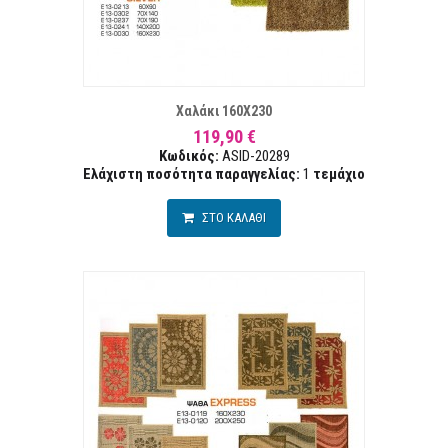
ΤΑ ΕΠΙΘΥΜΙΏΝ
ΣΥΓΚ
Χαλάκι 160Χ230
119,90 €
Κωδικός:
ASID-20289
Ελάχιστη ποσότητα παραγγελίας:
1
τεμάχιο
ΣΤΟ ΚΑΛΑΘΙ