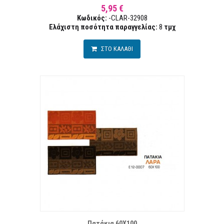
5,95 €
Κωδικός:
-CLAR-32908
Ελάχιστη ποσότητα παραγγελίας:
8
τμχ
ΣΤΟ ΚΑΛΑΘΙ
Α ΕΠΙΘΥΜΙΏΝ
ΣΥΓ
Πατάκια 60X100