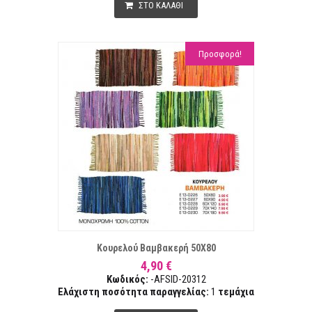
ΣΤΟ ΚΑΛΑΘΙ
Προσφορά!
ΤΑ ΕΠΙΘΥΜΙΏΝ
ΣΥΓΚ
Κουρελού Βαμβακερή 50Χ80
4,90 €
Κωδικός:
-AFSID-20312
Ελάχιστη ποσότητα παραγγελίας:
1
τεμάχια