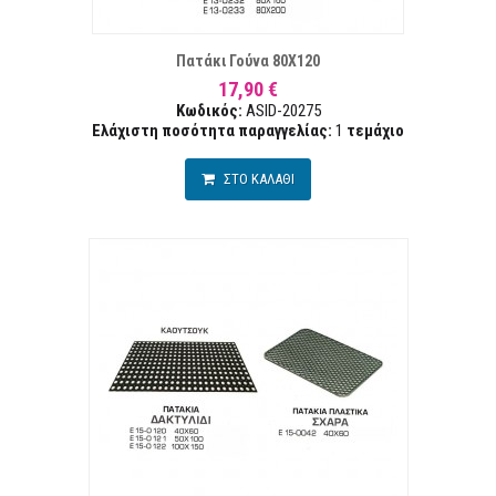
ΤΑ ΕΠΙΘΥΜΙΏΝ
ΣΥΓΚ
Πατάκι Γούνα 80Χ120
17,90 €
Κωδικός:
ASID-20275
Ελάχιστη ποσότητα παραγγελίας:
1
τεμάχιο
ΣΤΟ ΚΑΛΑΘΙ