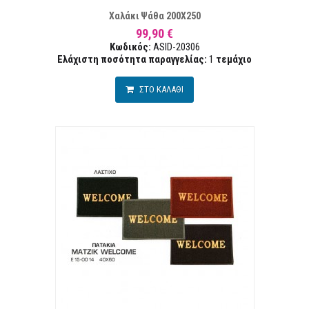
Χαλάκι Ψάθα 200Χ250
99,90 €
Κωδικός:
ASID-20306
Ελάχιστη ποσότητα παραγγελίας:
1
τεμάχιο
ΣΤΟ ΚΑΛΑΘΙ
Α ΕΠΙΘΥΜΙΏΝ
ΣΥΓ