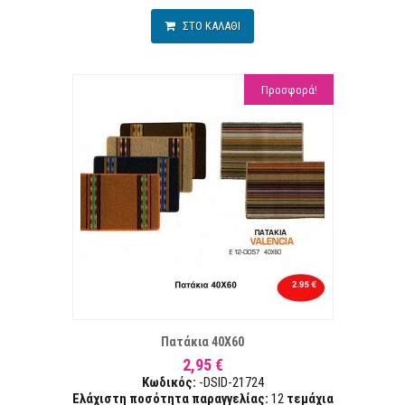
ΣΤΟ ΚΑΛΑΘΙ
Προσφορά!
Α ΕΠΙΘΥΜΙΏΝ
ΣΥΓ
Πατάκια 40Χ60
2,95 €
Κωδικός:
-DSID-21724
Ελάχιστη ποσότητα παραγγελίας:
12
τεμάχια