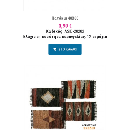
Α ΕΠΙΘΥΜΙΏΝ
ΣΥΓ
Πατάκια 40Χ60
3,90 €
Κωδικός:
ASID-20202
Ελάχιστη ποσότητα παραγγελίας:
12
τεμάχια
ΣΤΟ ΚΑΛΑΘΙ