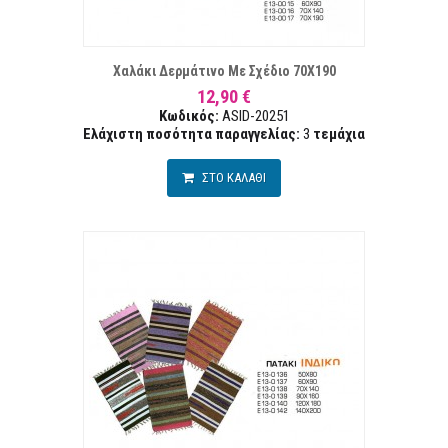
ΤΑ ΕΠΙΘΥΜΙΏΝ
ΣΥΓΚ
Χαλάκι Δερμάτινο Με Σχέδιο 70Χ190
12,90 €
Κωδικός:
ASID-20251
Ελάχιστη ποσότητα παραγγελίας:
3
τεμάχια
ΣΤΟ ΚΑΛΑΘΙ