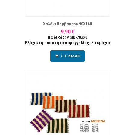
ΤΑ ΕΠΙΘΥΜΙΏΝ
ΣΥΓΚ
Χαλάκι Βαμβακερό 90Χ160
9,90 €
Κωδικός:
ASID-20320
Ελάχιστη ποσότητα παραγγελίας:
3
τεμάχια
ΣΤΟ ΚΑΛΑΘΙ