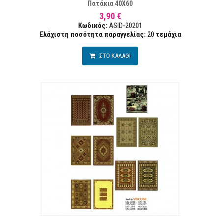
Πατάκια 40Χ60
3,90 €
Κωδικός:
ASID-20201
Ελάχιστη ποσότητα παραγγελίας:
20
τεμάχια
ΣΤΟ ΚΑΛΑΘΙ
ΤΑ ΕΠΙΘΥΜΙΏΝ
ΣΥΓΚ