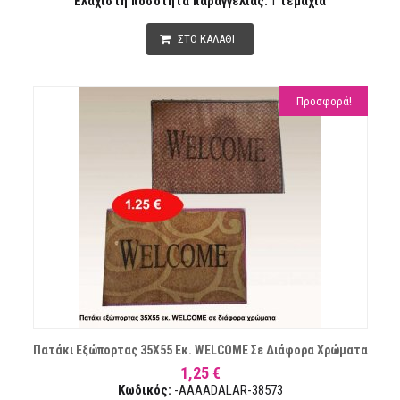
Ελάχιστη ποσότητα παραγγελίας:
1
τεμάχια
ΣΤΟ ΚΑΛΑΘΙ
Προσφορά!
Πατάκι Εξώπορτας 35Χ55 Εκ. WELCOME Σε Διάφορα Χρώματα
1,25 €
Κωδικός:
-AAAADALAR-38573