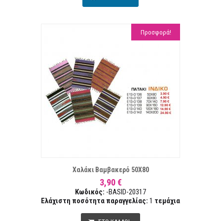
Προσφορά!
ΤΑ ΕΠΙΘΥΜΙΏΝ
ΣΥΓΚ
Χαλάκι Βαμβακερό 50Χ80
3,90 €
Κωδικός:
-BASID-20317
Ελάχιστη ποσότητα παραγγελίας:
1
τεμάχια