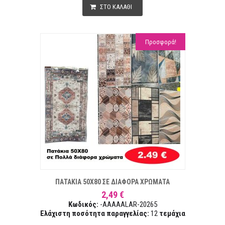
ΣΤΟ ΚΑΛΑΘΙ
Προσφορά!
Α ΕΠΙΘΥΜΙΏΝ
ΣΥΓ
ΠΑΤΑΚΙΑ 50Χ80 ΣΕ ΔΙΑΦΟΡΑ ΧΡΩΜΑΤΑ
2,49 €
Κωδικός:
-AAAAALAR-20265
Ελάχιστη ποσότητα παραγγελίας:
12
τεμάχια