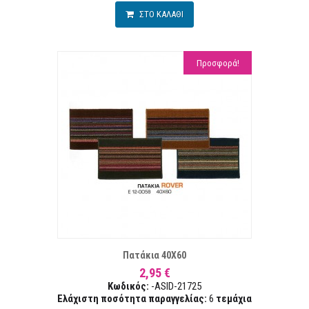
ΣΤΟ ΚΑΛΑΘΙ
Προσφορά!
ΤΑ ΕΠΙΘΥΜΙΏΝ
ΣΥΓΚ
Πατάκια 40Χ60
2,95 €
Κωδικός:
-ASID-21725
Ελάχιστη ποσότητα παραγγελίας:
6
τεμάχια