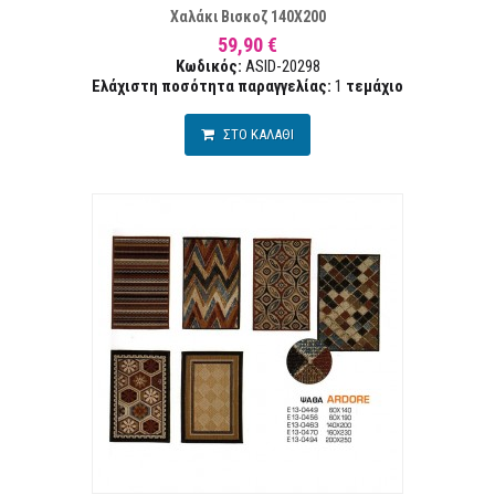
Χαλάκι Βισκοζ 140Χ200
59,90 €
Κωδικός:
ASID-20298
Ελάχιστη ποσότητα παραγγελίας:
1
τεμάχιο
ΣΤΟ ΚΑΛΑΘΙ
ΤΑ ΕΠΙΘΥΜΙΏΝ
ΣΥΓΚ