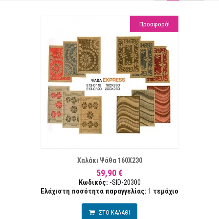
Προσφορά!
ΤΑ ΕΠΙΘΥΜΙΏΝ
ΣΥΓΚ
Χαλάκι Ψάθα 160Χ230
59,90 €
Κωδικός:
-SID-20300
Ελάχιστη ποσότητα παραγγελίας:
1
τεμάχιο
ΣΤΟ ΚΑΛΑΘΙ