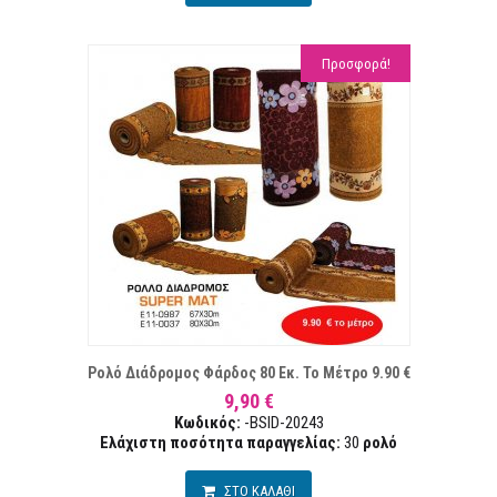
Προσφορά!
 ΕΠΙΘΥΜΙΏΝ
ΣΥΓ
Ρολό Διάδρομος Φάρδος 80 Εκ. Το Μέτρο 9.90 €
9,90 €
Κωδικός:
-BSID-20243
Ελάχιστη ποσότητα παραγγελίας:
30
ρολό
ΣΤΟ ΚΑΛΑΘΙ