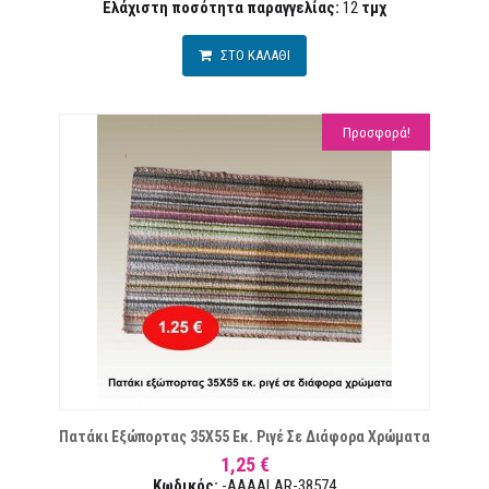
Ελάχιστη ποσότητα παραγγελίας:
12
τμχ
ΣΤΟ ΚΑΛΑΘΙ
Προσφορά!
ΥΜΙΏΝ
Πατάκι Εξώπορτας 35Χ55 Εκ. Ριγέ Σε Διάφορα Χρώματα
1,25 €
Κωδικός:
-AAAALAR-38574